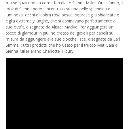
ma se qualcuno sa come farcela, è Sienna Miller. Quest’anno, il
look di Sienna period incentrato su una pelle splendida e
luminosa, occhi e labbra rosa pesca, sopracciglia sbiancate e
ciglia extremely lunghe, che si abbinavano perfettamente al
suo outfit, disegnato da Alister Mackie. Per aggiungere un
tocco di glamour in più, ho creato dei gioielli per capelli su
misura da aggiungere alle sue ciocche lisce, disegnate da Earl
Simms. Tutti i prodotti che ho usato per il trucco Met Gala di
Sienna Miller erano Charlotte Tilbury.