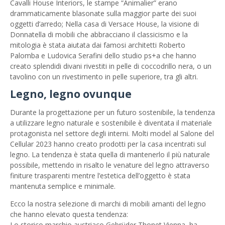
Cavalli House Interiors, le stampe “Animalier” erano
drammaticamente blasonate sulla maggior parte dei suoi
oggetti d’arredo; Nella casa di Versace House, la visione di
Donnatella di mobili che abbracciano il classicismo e la
mitologia è stata aiutata dai famosi architetti Roberto
Palomba e Ludovica Serafini dello studio ps+a che hanno
creato splendidi divani rivestiti in pelle di coccodrillo nera, o un
tavolino con un rivestimento in pelle superiore, tra gli altri.
Legno, legno ovunque
Durante la progettazione per un futuro sostenibile, la tendenza
a utilizzare legno naturale e sostenibile è diventata il materiale
protagonista nel settore degli interni. Molti model al Salone del
Cellular 2023 hanno creato prodotti per la casa incentrati sul
legno. La tendenza è stata quella di mantenerlo il più naturale
possibile, mettendo in risalto le venature del legno attraverso
finiture trasparenti mentre l’estetica dell’oggetto è stata
mantenuta semplice e minimale.
Ecco la nostra selezione di marchi di mobili amanti del legno
che hanno elevato questa tendenza:
Lo storico marchio austriaco Gebrüder Thonet Vienna, ha