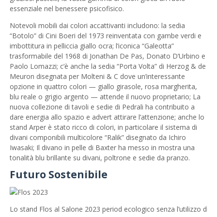
essenziale nel benessere psicofisico.
Notevoli mobili dai colori accattivanti includono: la sedia
“Botolo” di Cini Boeri del 1973 reinventata con gambe verdi e
imbottitura in pelliccia giallo ocra; l’iconica “Galeotta”
trasformabile del 1968 di Jonathan De Pas, Donato D’Urbino e
Paolo Lomazzi; c’è anche la sedia “Porta Volta” di Herzog & de
Meuron disegnata per Molteni & C dove un’interessante
opzione in quattro colori — giallo girasole, rosa margherita,
blu reale o grigio argento — attende il nuovo proprietario; La
nuova collezione di tavoli e sedie di Pedrali ha contribuito a
dare energia allo spazio e advert attirare l’attenzione; anche lo
stand Arper è stato ricco di colori, in particolare il sistema di
divani componibili multicolore “Ralik” disegnato da Ichiro
Iwasaki; Il divano in pelle di Baxter ha messo in mostra una
tonalità blu brillante su divani, poltrone e sedie da pranzo.
Futuro Sostenibile
Lo stand Flos al Salone 2023 period ecologico senza l’utilizzo di co