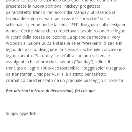
presentato la nuova poltrona “Mickey” progettata
dall’architetto franco-iraniano India Mahdavi utilizzando la
tecnica del legno curvato per creare le “orecchie” sullo
schienale; c’period anche la sedia “EN” disegnata dalla designer
danese Cecilie Manz che completava il tavolo rotondo in legno
di acero della stessa collezione; La splendida mostra di Very
Wooden al Salone 2023 è stata la serie “Weekend” di sedie in
legno di frassino disegnate da Neri&Hu: schienale concavo in
legno curvato (“Saturday”) e un’altra con uno schienale
avvolgente che abbraccia la seduta (“Sunday”); infine, il
tranciato di legno 100% ecosostenibile “Raggiosole” disegnato
da Konstantin Grcic per ALPI si è distinto per l’effetto
cromatico caratterizzato da un graduale passaggio di tonalità
Per ulteriori letture di decorazioni, fai clic qui.
Supply hyperlink