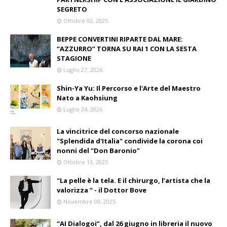
SEGRETO
Ottobre 02, 2025
BEPPE CONVERTINI RIPARTE DAL MARE:
“AZZURRO” TORNA SU RAI 1 CON LA SESTA
STAGIONE
Luglio 27, 2026
Shin-Ya Yu: Il Percorso e l'Arte del Maestro
Nato a Kaohsiung
Luglio 24, 2026
La vincitrice del concorso nazionale
"Splendida d'Italia" condivide la corona coi
nonni del "Don Baronio"
Ottobre 13, 2025
"La pelle è la tela. E il chirurgo, l’artista che la
valorizza ” - il Dottor Bove
Novembre 09, 2025
“AI Dialogoi”, dal 26 giugno in libreria il nuovo