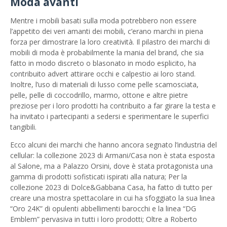
Moda avanti
Mentre i mobili basati sulla moda potrebbero non essere
l’appetito dei veri amanti dei mobili, c’erano marchi in piena
forza per dimostrare la loro creatività. Il pilastro dei marchi di
mobili di moda è probabilmente la mania del brand, che sia
fatto in modo discreto o blasonato in modo esplicito, ha
contribuito advert attirare occhi e calpestio ai loro stand.
Inoltre, l’uso di materiali di lusso come pelle scamosciata,
pelle, pelle di coccodrillo, marmo, ottone e altre pietre
preziose per i loro prodotti ha contribuito a far girare la testa e
ha invitato i partecipanti a sedersi e sperimentare le superfici
tangibili.
Ecco alcuni dei marchi che hanno ancora segnato l’industria del
cellular: la collezione 2023 di Armani/Casa non è stata esposta
al Salone, ma a Palazzo Orsini, dove è stata protagonista una
gamma di prodotti sofisticati ispirati alla natura; Per la
collezione 2023 di Dolce&Gabbana Casa, ha fatto di tutto per
creare una mostra spettacolare in cui ha sfoggiato la sua linea
“Oro 24K” di opulenti abbellimenti barocchi e la linea “DG
Emblem” pervasiva in tutti i loro prodotti; Oltre a Roberto