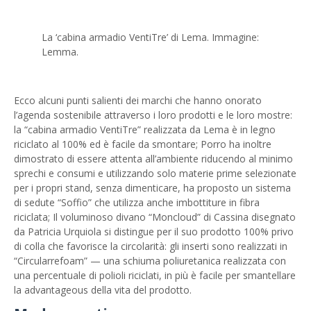
La ‘cabina armadio VentiTre’ di Lema. Immagine:
Lemma.
Ecco alcuni punti salienti dei marchi che hanno onorato
l’agenda sostenibile attraverso i loro prodotti e le loro mostre:
la “cabina armadio VentiTre” realizzata da Lema è in legno
riciclato al 100% ed è facile da smontare; Porro ha inoltre
dimostrato di essere attenta all’ambiente riducendo al minimo
sprechi e consumi e utilizzando solo materie prime selezionate
per i propri stand, senza dimenticare, ha proposto un sistema
di sedute “Soffio” che utilizza anche imbottiture in fibra
riciclata; Il voluminoso divano “Moncloud” di Cassina disegnato
da Patricia Urquiola si distingue per il suo prodotto 100% privo
di colla che favorisce la circolarità: gli inserti sono realizzati in
“Circularrefoam” — una schiuma poliuretanica realizzata con
una percentuale di polioli riciclati, in più è facile per smantellare
la advantageous della vita del prodotto.