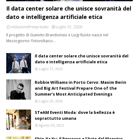
Il data center solare che unisce sovranità del
dato e intelligenza artificiale etica
redazionefreepresstv
Luglio 31, 2026
Il progetto di Gianvito Brandonisio e Luigi Ruoto nasce nel
Mezzogiorno: fotovoltaico…
Il data center solare che unisce sovranità del
dato e intelligenza artificiale etica
Luglio 31, 2026
Robbie Williams in Porto Cervo: Maxim Berin
and Big Art Festival Prepare One of the
Summer’s Most Anticipated Evenings
Luglio 29, 2026
STeAM Eventi Moda: dove la bellezza è
soprattutto umana
Agosto 05, 2025
Shin-Ya Yu: Il Percorso e l'Arte del Maestro