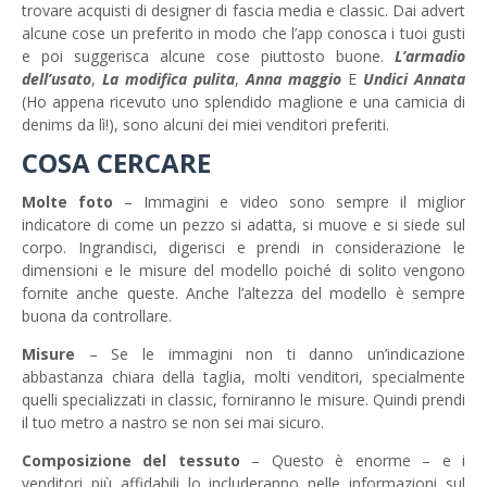
trovare acquisti di designer di fascia media e classic. Dai advert
alcune cose un preferito in modo che l’app conosca i tuoi gusti
e poi suggerisca alcune cose piuttosto buone.
L’armadio
dell’usato
,
La modifica pulita
,
Anna maggio
E
Undici Annata
(Ho appena ricevuto uno splendido maglione e una camicia di
denims da lì!), sono alcuni dei miei venditori preferiti.
COSA CERCARE
Molte foto
– Immagini e video sono sempre il miglior
indicatore di come un pezzo si adatta, si muove e si siede sul
corpo. Ingrandisci, digerisci e prendi in considerazione le
dimensioni e le misure del modello poiché di solito vengono
fornite anche queste. Anche l’altezza del modello è sempre
buona da controllare.
Misure
– Se le immagini non ti danno un’indicazione
abbastanza chiara della taglia, molti venditori, specialmente
quelli specializzati in classic, forniranno le misure. Quindi prendi
il tuo metro a nastro se non sei mai sicuro.
Composizione del tessuto
– Questo è enorme – e i
venditori più affidabili lo includeranno nelle informazioni sul