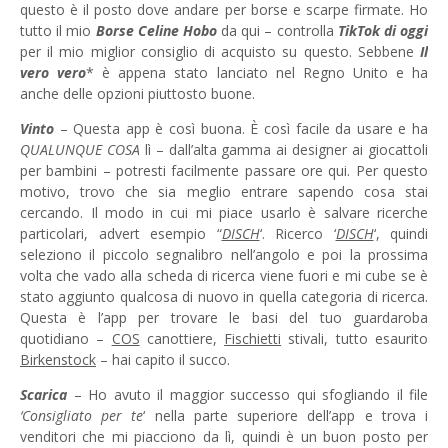
questo è il posto dove andare per borse e scarpe firmate. Ho
tutto il mio
Borse Celine Hobo
da qui – controlla
TikTok di oggi
per il mio miglior consiglio di acquisto su questo. Sebbene
Il
vero vero
* è appena stato lanciato nel Regno Unito e ha
anche delle opzioni piuttosto buone.
Vinto
– Questa app è così buona. È così facile da usare e ha
QUALUNQUE COSA
lì – dall’alta gamma ai designer ai giocattoli
per bambini – potresti facilmente passare ore qui. Per questo
motivo, trovo che sia meglio entrare sapendo cosa stai
cercando. Il modo in cui mi piace usarlo è salvare ricerche
particolari, advert esempio “
DISCH
‘. Ricerco ‘
DISCH
‘, quindi
seleziono il piccolo segnalibro nell’angolo e poi la prossima
volta che vado alla scheda di ricerca viene fuori e mi cube se è
stato aggiunto qualcosa di nuovo in quella categoria di ricerca.
Questa è l’app per trovare le basi del tuo guardaroba
quotidiano –
COS
canottiere,
Fischietti
stivali, tutto esaurito
Birkenstock
– hai capito il succo.
Scarica
– Ho avuto il maggior successo qui sfogliando il file
‘Consigliato per te
‘ nella parte superiore dell’app e trova i
venditori che mi piacciono da lì, quindi è un buon posto per