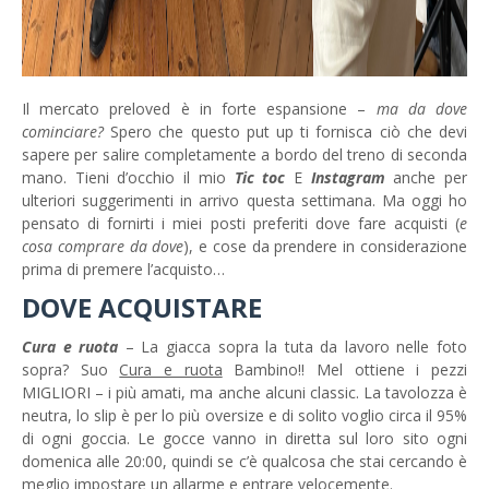
Il mercato preloved è in forte espansione –
ma da dove
cominciare?
Spero che questo put up ti fornisca ciò che devi
sapere per salire completamente a bordo del treno di seconda
mano. Tieni d’occhio il mio
Tic toc
E
Instagram
anche per
ulteriori suggerimenti in arrivo questa settimana. Ma oggi ho
pensato di fornirti i miei posti preferiti dove fare acquisti (
e
cosa comprare da dove
), e cose da prendere in considerazione
prima di premere l’acquisto…
DOVE ACQUISTARE
Cura e ruota
– La giacca sopra la tuta da lavoro nelle foto
sopra? Suo
Cura e ruota
Bambino!! Mel ottiene i pezzi
MIGLIORI – i più amati, ma anche alcuni classic. La tavolozza è
neutra, lo slip è per lo più oversize e di solito voglio circa il 95%
di ogni goccia. Le gocce vanno in diretta sul loro sito ogni
domenica alle 20:00, quindi se c’è qualcosa che stai cercando è
meglio impostare un allarme e entrare velocemente.