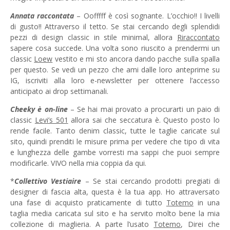
Annata raccontata
– Oofffff è così sognante. L’occhio!! I livelli
di gusto!! Attraverso il tetto. Se stai cercando degli splendidi
pezzi di design classic in stile minimal, allora
Riraccontato
sapere cosa succede. Una volta sono riuscito a prendermi un
classic
Loew
vestito e mi sto ancora dando pacche sulla spalla
per questo. Se vedi un pezzo che ami dalle loro anteprime su
IG, iscriviti alla loro e-newsletter per ottenere l’accesso
anticipato ai drop settimanali.
Cheeky è on-line
– Se hai mai provato a procurarti un paio di
classic
Levi’s 501
allora sai che seccatura è. Questo posto lo
rende facile. Tanto denim classic, tutte le taglie caricate sul
sito, quindi prenditi le misure prima per vedere che tipo di vita
e lunghezza delle gambe vorresti ma sappi che puoi sempre
modificarle. VIVO nella mia coppia da qui.
*
Collettivo Vestiaire
– Se stai cercando prodotti pregiati di
designer di fascia alta, questa è la tua app. Ho attraversato
una fase di acquisto praticamente di tutto
Totemo
in una
taglia media caricata sul sito e ha servito molto bene la mia
collezione di maglieria. A parte l’usato
Totemo
, Direi che