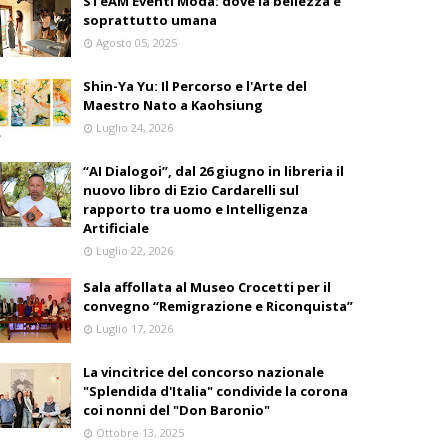
STeAM Eventi Moda: dove la bellezza è
soprattutto umana
Agosto 05, 2025
Shin-Ya Yu: Il Percorso e l'Arte del
Maestro Nato a Kaohsiung
Luglio 24, 2026
“AI Dialogoi”, dal 26 giugno in libreria il
nuovo libro di Ezio Cardarelli sul
rapporto tra uomo e Intelligenza
Artificiale
Luglio 22, 2026
Sala affollata al Museo Crocetti per il
convegno “Remigrazione e Riconquista”
Luglio 17, 2026
La vincitrice del concorso nazionale
"Splendida d'Italia" condivide la corona
coi nonni del "Don Baronio"
Ottobre 13, 2025