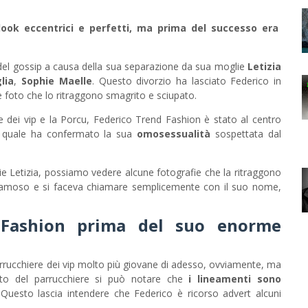
i look eccentrici e perfetti, ma prima del successo era
o del gossip a causa della sua separazione da sua moglie
Letizia
glia
,
Sophie Maelle
. Questo divorzio ha lasciato Federico in
 foto che lo ritraggono smagrito e sciupato.
re dei vip e la Porcu, Federico Trend Fashion è stato al centro
l quale ha confermato la sua
omosessualità
sospettata dal
e Letizia, possiamo vedere alcune fotografie che la ritraggono
famoso e si faceva chiamare semplicemente con il suo nome,
 Fashion prima del suo enorme
 parrucchiere dei vip molto più giovane di adesso, ovviamente, ma
lto del parrucchiere si può notare che
i lineamenti sono
uesto lascia intendere che Federico è ricorso advert alcuni