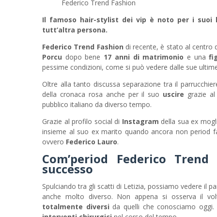
Federico Trend Fashion
Il famoso hair-stylist dei vip è noto per i suo
tutt’altra persona.
Federico Trend Fashion
di recente, è stato al centr
Porcu
dopo bene
17 anni di matrimonio
e una
fi
pessime condizioni, come si può vedere dalle sue ultime
Oltre alla tanto discussa separazione tra il parrucchie
della cronaca rosa anche per il suo
uscire
grazie a
pubblico italiano da diverso tempo.
Grazie al profilo social di
Instagram
della sua ex mogli
insieme al suo ex marito quando ancora non period 
ovvero
Federico Lauro
.
Com’period Federico Trend
successo
Spulciando tra gli scatti di Letizia, possiamo vedere il
anche molto diverso. Non appena si osserva il vo
totalmente diversi
da quelli che conosciamo oggi. Q
interventi chirurgici
nel corso del tempo.