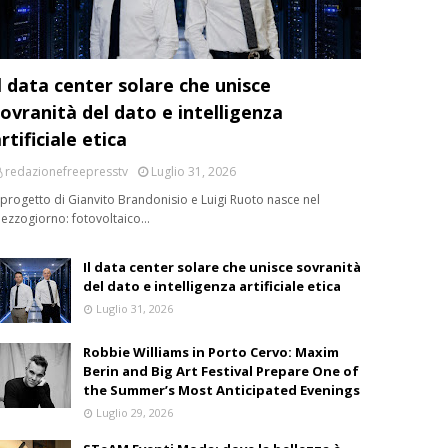
l data center solare che unisce
ovranità del dato e intelligenza
rtificiale etica
redazionefreepresstv
Luglio 31, 2026
l progetto di Gianvito Brandonisio e Luigi Ruoto nasce nel
ezzogiorno: fotovoltaico…
Il data center solare che unisce sovranità
del dato e intelligenza artificiale etica
Luglio 31, 2026
Robbie Williams in Porto Cervo: Maxim
Berin and Big Art Festival Prepare One of
the Summer’s Most Anticipated Evenings
Luglio 29, 2026