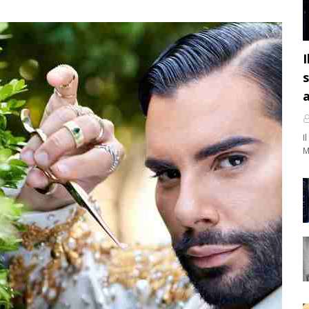
I
s
a
I
M