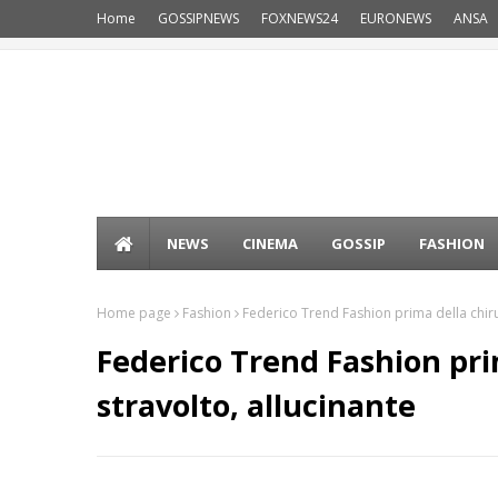
Home
GOSSIPNEWS
FOXNEWS24
EURONEWS
ANSA
NEWS
CINEMA
GOSSIP
FASHION
Home page
Fashion
Federico Trend Fashion prima della chirur
Federico Trend Fashion prim
stravolto, allucinante