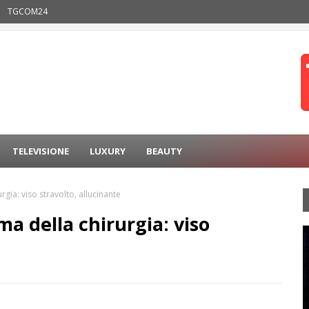
TGCOM24
TELEVISIONE
LUXURY
BEAUTY
gia: viso stravolto, allucinante
a della chirurgia: viso