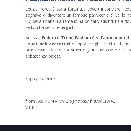
Letizia Porcu è stata fortunata advert incontrare Fed
sognava di diventare un famoso parrucchiere. Lei lo ha
luci della ribalta. La fama lo ha portato addirittura a do
se lui li ha sempre
negati
.
Adesso,
Federico Trend Fashion è sì famoso per il 
i suoi look eccentrici
e sopra le righe. Inoltre, il su
omosessualità non ha stupito gli italiani come ci si
abbastanza palese.
Supply hyperlink
from FASHION – My Blog https://ift.tt/sdCrW4E
via
IFTTT