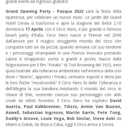
grandi eventi ad ingresso gratuito!
Grand Opening Party - Pasqua 2022
sarà la festa della
ripartenza, per celebrare un nuovo inizio. Le Jardin del Grand
Hotel Cervia si trasforma e apre la stagione del Belck 2.10
domenica
17 Aprile
con il Circo Nero, il più grande e famoso
beach party d'Italia. Circo Nero nasce a Firenze nel 2006
dall'amore per il magico struggente mondo del circo che
conquista tutti sin da piccoli, quando arrivava col suo tendone
e i personaggi strampalati in una Firenze innevata portando
calore e strappando sorrisi a grandi e piccini. Nasce dalla
folgorazione per il flm "Freaks" di Tod Browning del 1932, inno
quasi teatrale alla tolleranza ambientato nell'America della crisi
dove i "diversi", appunto i Freaks, venivano esposti e derisi per
le loro fsiche "mostruosità" Il Circo Nero fa della Tolleranza e
dell'Allegria la sua bandiera rivisitando il mondo del circo in
chiave di Stile, vestendo ciascun suo personaggio con abiti
creati da stilisti forentini. Il Circo Nero ha ospitato
David
Guetta, Paul Kalkbrenner, Tiësto, Armin Van Buuren,
Axwell, Sebastian Ingrosso, Martin Garrix, Pete Tong,
Daddy's Groove, Louie Vega, Bob Sinclar, Steve Aoki
da
Miami a Dubai, da Ibiza a Cuba, oggi il Circo arriva a Cervia.