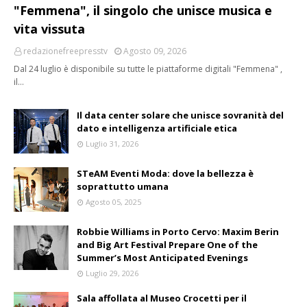
"Femmena", il singolo che unisce musica e
vita vissuta
redazionefreepresstv
Agosto 09, 2026
Dal 24 luglio è disponibile su tutte le piattaforme digitali "Femmena" ,
il…
Il data center solare che unisce sovranità del
dato e intelligenza artificiale etica
Luglio 31, 2026
STeAM Eventi Moda: dove la bellezza è
soprattutto umana
Agosto 05, 2025
Robbie Williams in Porto Cervo: Maxim Berin
and Big Art Festival Prepare One of the
Summer’s Most Anticipated Evenings
Luglio 29, 2026
Sala affollata al Museo Crocetti per il