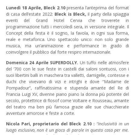
Lunedì 18 Aprile, Bleck 2.10
presenta l’anteprima del format
di casa dell’estate 2022:
Bleck is Bleck,
il party della spiaggia
eventi del Grand Hotel Cervia che troverete in
programmazione tutti i mercoledì sera, in versione integrale. Il
Concept della festa è il sogno, la favola, in ogni sua forma,
reale e metaforica. Uno spettacolo unico: non solo grande
musica, ma un’animazione e performance in grado di
coinvolgere il pubblico dal forte respiro internazionale.
Domenica 24 Aprile SUPERDOLLY.
Un tuffo nelle atmosfere
del ‘700 con le sue feste in castelli dai saloni sontuosi, con i
suoi libertini balli in maschera tra valletti, damigelle, contesse e
duchi che vivevano di vizi e intrighi e dove “Madame de
Pompadour”, raffinatissima e stupenda amante del Re di
Francia Luigi XV, divenne piano piano la donna più potente del
secolo, protettrice di flosof come Voltaire e Rousseau, amante
del teatro ma ben più famosa grazie alle sue chiacchierate
avventure amorose e feste a corte.
Nicola Pari, proprietario del Bleck 2.10 :
“Inclusività in un
luogo esclusivo, non è un gioco di parole in questo caso per me.