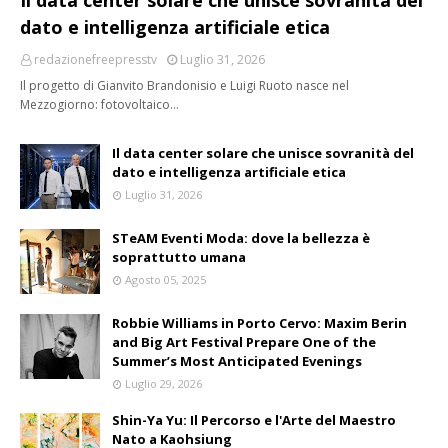
Il data center solare che unisce sovranità del
dato e intelligenza artificiale etica
redazionefreepresstv
Luglio 31, 2026
Il progetto di Gianvito Brandonisio e Luigi Ruoto nasce nel
Mezzogiorno: fotovoltaico…
Il data center solare che unisce sovranità del
dato e intelligenza artificiale etica
Luglio 31, 2026
STeAM Eventi Moda: dove la bellezza è
soprattutto umana
Agosto 05, 2025
Robbie Williams in Porto Cervo: Maxim Berin
and Big Art Festival Prepare One of the
Summer’s Most Anticipated Evenings
Luglio 29, 2026
Shin-Ya Yu: Il Percorso e l'Arte del Maestro
Nato a Kaohsiung