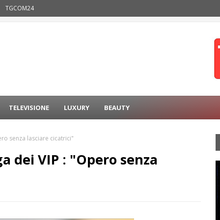
TGCOM24
TELEVISIONE
LUXURY
BEAUTY
ro senza lasciare cicatrici"
ga dei VIP : "Opero senza