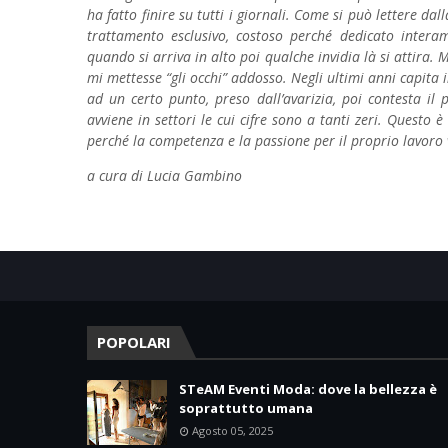
ha fatto finire su tutti i giornali. Come si può lettere dal
trattamento esclusivo, costoso perché dedicato inter
quando si arriva in alto poi qualche invidia là si attira
mi mettesse “gli occhi” addosso. Negli ultimi anni capita in
ad un certo punto, preso dall’avarizia, poi contesta i
avviene in settori le cui cifre sono a tanti zeri. Questo
perché la competenza e la passione per il proprio lavoro
a cura di
Lucia Gambino
POPOLARI
STeAM Eventi Moda: dove la bellezza è
soprattutto umana
Agosto 05, 2025