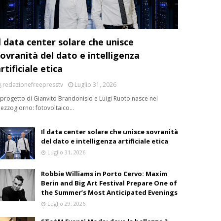
l data center solare che unisce
ovranità del dato e intelligenza
rtificiale etica
redazionefreepresstv
Luglio 31, 2026
l progetto di Gianvito Brandonisio e Luigi Ruoto nasce nel
ezzogiorno: fotovoltaico…
Il data center solare che unisce sovranità
del dato e intelligenza artificiale etica
Luglio 31, 2026
Robbie Williams in Porto Cervo: Maxim
Berin and Big Art Festival Prepare One of
the Summer’s Most Anticipated Evenings
Luglio 29, 2026