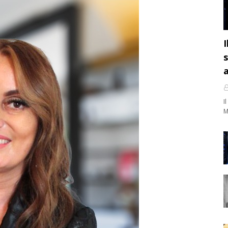
I
s
a
I
M