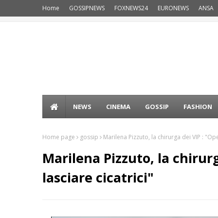
Home
GOSSIPNEWS
FOXNEWS24
EURONEWS
ANSA
NEWS
CINEMA
GOSSIP
FASHION
Home page
gossip
Marilena Pizzuto, la chirurga dei VIP : "Ope
Marilena Pizzuto, la chirur
lasciare cicatrici"