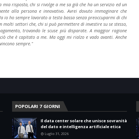
la mia risposta, chi si rivolge a me sa già che ha un servizio ed un
amente alla persona e innovativo. Avrei dovuto immaginare che
. Ma io ho sempre lavorato a testa bassa senza preoccuparmi di chi
 molti settori che, chi si può permettere di investire su se stesso,
l pagamento, trovando le scuse più disparate. A maggior ragione
 è ciò che è capitato a me. Ma oggi mi rialzo e vado avanti. Anche
 vincono sempre."
POPOLARI 7 GIORNI
Il data center solare che unisce sovranità
del dato e intelligenza artificiale etica
Luglio 31, 2026