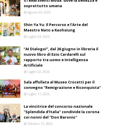
STeAM Eventi Moda: dove la bellezza è
soprattutto umana
Agosto 05, 2025
Shin-Ya Yu: Il Percorso e l'Arte del
Maestro Nato a Kaohsiung
Luglio 24, 2026
“AI Dialogoi”, dal 26 giugno in libreria il
nuovo libro di Ezio Cardarelli sul
rapporto tra uomo e Intelligenza
Artificiale
Luglio 22, 2026
Sala affollata al Museo Crocetti per il
convegno “Remigrazione e Riconquista”
Luglio 17, 2026
La vincitrice del concorso nazionale
"Splendida d'Italia" condivide la corona
coi nonni del "Don Baronio"
Ottobre 13, 2025