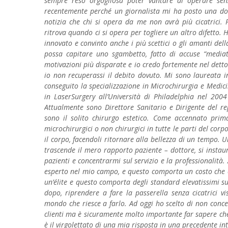
sempre reso orgogliosa poter vantare di operare senz
recentemente perché un giornalista mi ha posto una dom
notizia che chi si opera da me non avrà più cicatrici. P
ritrova quando ci si opera per togliere un altro difetto. H
innovato e convinto anche i più scettici o gli amanti de
possa capitare uno sgambetto, fatto di accuse “mediat
motivazioni più disparate e io credo fortemente nel detto c
io non recuperassi il debito dovuto. Mi sono laureata i
conseguito la specializzazione in Microchirurgia e Medi
in LaserSurgery all’Università di Philadelphia nel 200
Attualmente sono Direttore Sanitario e Dirigente del re
sono il solito chirurgo estetico. Come accennato prima
microchirurgici o non chirurgici in tutte le parti del corpo
il corpo, facendoli ritornare alla bellezza di un tempo. U
trascende il mero rapporto paziente – dottore, si instaur
pazienti e concentrarmi sul servizio e la professionalità
esperto nel mio campo, e questo comporta un costo che ov
un’élite e questo comporta degli standard elevatissimi su
dopo, riprendere a fare la passerella senza cicatrici v
mondo che riesce a farlo. Ad oggi ho scelto di non conced
clienti ma è sicuramente molto importante far sapere ch
è il virgolettato di una mia risposta in una precedente i