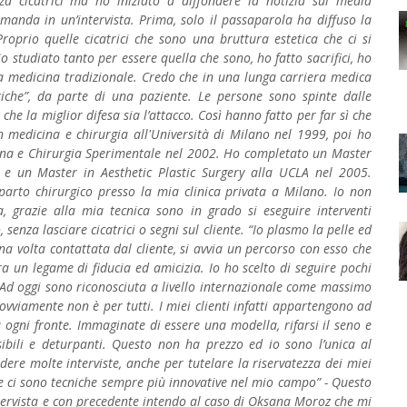
a cicatrici ma ho iniziato a diffondere la notizia sui media
anda in un’intervista. Prima, solo il passaparola ha diffuso la
roprio quelle cicatrici che sono una bruttura estetica che ci si
o studiato tanto per essere quella che sono, ho fatto sacrifici, ho
lla medicina tradizionale. Credo che in una lunga carriera medica
iche”, da parte di una paziente. Le persone sono spinte dalle
he la miglior difesa sia l’attacco. Così hanno fatto per far sì che
n medicina e chirurgia all'Università di Milano nel 1999, poi ho
cina e Chirurgia Sperimentale nel 2002. Ho completato un Master
4 e un Master in Aesthetic Plastic Surgery alla UCLA nel 2005.
parto chirurgico presso la mia clinica privata a Milano. Io non
, grazie alla mia tecnica sono in grado si eseguire interventi
, senza lasciare cicatrici o segni sul cliente. “Io plasmo la pelle ed
na volta contattata dal cliente, si avvia un percorso con esso che
a un legame di fiducia ed amicizia. Io ho scelto di seguire pochi
. Ad oggi sono riconosciuta a livello internazionale come massimo
viamente non è per tutti. I miei clienti infatti appartengono ad
 ogni fronte. Immaginate di essere una modella, rifarsi il seno e
isibili e deturpanti. Questo non ha prezzo ed io sono l’unica al
ere molte interviste, anche per tutelare la riservatezza dei miei
e ci sono tecniche sempre più innovative nel mio campo” - Questo
ntervista e con precedente intendo al caso di Oksana Moroz che mi