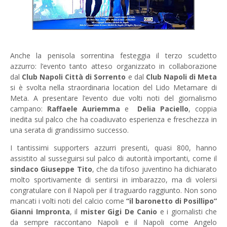
Anche la penisola sorrentina festeggia il terzo scudetto
azzurro: l’evento tanto atteso organizzato in collaborazione
dal
Club Napoli Città di Sorrento
e dal
Club Napoli di Meta
si è svolta nella straordinaria location del Lido Metamare di
Meta. A presentare l’evento due volti noti del giornalismo
campano:
Raffaele Auriemma
e
Delia Paciello
, coppia
inedita sul palco che ha coadiuvato esperienza e freschezza in
una serata di grandissimo successo.
I tantissimi supporters azzurri presenti, quasi 800, hanno
assistito al susseguirsi sul palco di autorità importanti, come il
sindaco Giuseppe Tito
, che da tifoso juventino ha dichiarato
molto sportivamente di sentirsi in imbarazzo, ma di volersi
congratulare con il Napoli per il traguardo raggiunto. Non sono
mancati i volti noti del calcio come
“il baronetto di Posillipo”
Gianni Impronta
, il
mister Gigi De Canio
e i giornalisti che
da sempre raccontano Napoli e il Napoli come Angelo