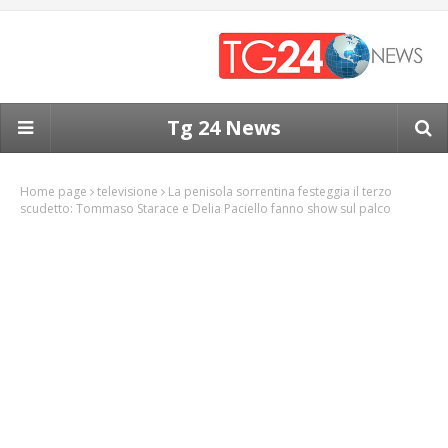
Tg 24 News
Home page
televisione
La penisola sorrentina festeggia il terzo
scudetto: Tommaso Starace e Delia Paciello fanno show sul palco