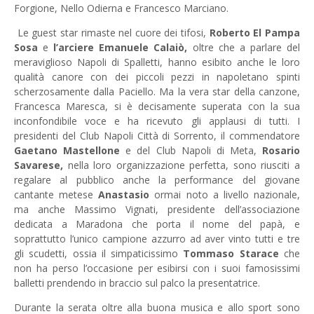
Forgione, Nello Odierna e Francesco Marciano.
Le guest star rimaste nel cuore dei tifosi,
Roberto El Pampa
Sosa
e
l’arciere Emanuele Calaiò,
oltre che a parlare del
meraviglioso Napoli di Spalletti, hanno esibito anche le loro
qualità canore con dei piccoli pezzi in napoletano spinti
scherzosamente dalla Paciello. Ma la vera star della canzone,
Francesca Maresca, si è decisamente superata con la sua
inconfondibile voce e ha ricevuto gli applausi di tutti. I
presidenti del Club Napoli Città di Sorrento, il commendatore
Gaetano Mastellone
e del Club Napoli di Meta,
Rosario
Savarese,
nella loro organizzazione perfetta, sono riusciti a
regalare al pubblico anche la performance del giovane
cantante metese
Anastasio
ormai noto a livello nazionale,
ma anche Massimo Vignati, presidente dell’associazione
dedicata a Maradona che porta il nome del papà, e
soprattutto l’unico campione azzurro ad aver vinto tutti e tre
gli scudetti, ossia il simpaticissimo
Tommaso Starace
che
non ha perso l’occasione per esibirsi con i suoi famosissimi
balletti prendendo in braccio sul palco la presentatrice.
Durante la serata oltre alla buona musica e allo sport sono