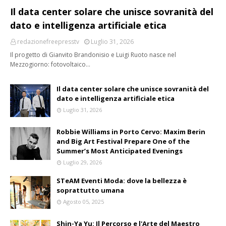
Il data center solare che unisce sovranità del
dato e intelligenza artificiale etica
redazionefreepresstv
Luglio 31, 2026
Il progetto di Gianvito Brandonisio e Luigi Ruoto nasce nel
Mezzogiorno: fotovoltaico…
Il data center solare che unisce sovranità del
dato e intelligenza artificiale etica
Luglio 31, 2026
Robbie Williams in Porto Cervo: Maxim Berin
and Big Art Festival Prepare One of the
Summer’s Most Anticipated Evenings
Luglio 29, 2026
STeAM Eventi Moda: dove la bellezza è
soprattutto umana
Agosto 05, 2025
Shin-Ya Yu: Il Percorso e l'Arte del Maestro