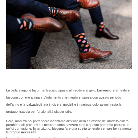
La bella stagione ha ormai lasciato spazio al freddo e al gelo. L’
inverno
è arrivato e
bisogna correre ai ripari. L’indumento che meglio si sposa con questo periodo
dell’anno è la
calza
declinata in diversi modelli e in various colorazioni, resta la
protagonista sia per funzionalità sia per stile.
Però, molti tra noi potrebbero incontrare difficoltà nella selezione del modello giusto
perché quelli presenti sul mercato sono davvero tanti e questo potrebbe portare un
po’ di confusione. Innanzitutto, bisogna fare una scelta tenendo sempre ben a mente
le proprie
necessità
.