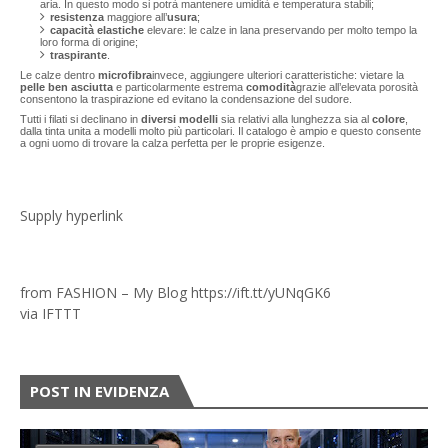
aria. In questo modo si potrà mantenere umidità e temperatura stabili;
resistenza
maggiore all’
usura
;
capacità elastiche
elevare: le calze in lana preservando per molto tempo la
loro forma di origine;
traspirante
.
Le calze dentro
microfibra
invece, aggiungere ulteriori caratteristiche: vietare la
pelle ben asciutta
e particolarmente estrema
comodità
grazie all’elevata porosità
consentono la traspirazione ed evitano la condensazione del sudore.
Tutti i filati si declinano in
diversi modelli
sia relativi alla lunghezza sia al
colore
,
dalla tinta unita a modelli molto più particolari. Il catalogo è ampio e questo consente
a ogni uomo di trovare la calza perfetta per le proprie esigenze.
Supply hyperlink
from FASHION – My Blog https://ift.tt/yUNqGK6
via
IFTTT
POST IN EVIDENZA