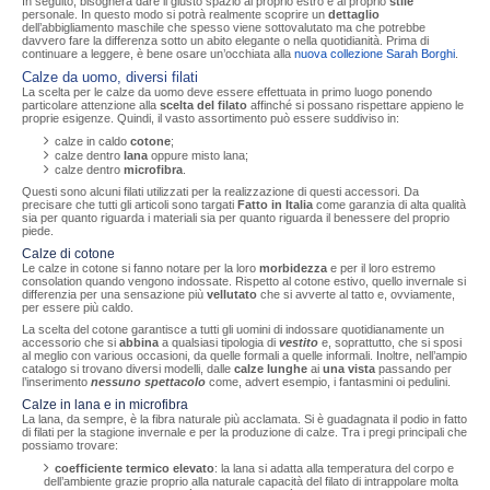
In seguito, bisognerà dare il giusto spazio al proprio estro e al proprio
stile
personale. In questo modo si potrà realmente scoprire un
dettaglio
dell’abbigliamento maschile che spesso viene sottovalutato ma che potrebbe
davvero fare la differenza sotto un abito elegante o nella quotidianità. Prima di
continuare a leggere, è bene osare un’occhiata alla
nuova collezione Sarah Borghi
.
Calze da uomo, diversi filati
La scelta per le calze da uomo deve essere effettuata in primo luogo ponendo
particolare attenzione alla
scelta del filato
affinché si possano rispettare appieno le
proprie esigenze. Quindi, il vasto assortimento può essere suddiviso in:
calze in caldo
cotone
;
calze dentro
lana
oppure misto lana;
calze dentro
microfibra
.
Questi sono alcuni filati utilizzati per la realizzazione di questi accessori. Da
precisare che tutti gli articoli sono targati
Fatto in Italia
come garanzia di alta qualità
sia per quanto riguarda i materiali sia per quanto riguarda il benessere del proprio
piede.
Calze di cotone
Le calze in cotone si fanno notare per la loro
morbidezza
e per il loro estremo
consolation quando vengono indossate. Rispetto al cotone estivo, quello invernale si
differenzia per una sensazione più
vellutato
che si avverte al tatto e, ovviamente,
per essere più caldo.
La scelta del cotone garantisce a tutti gli uomini di indossare quotidianamente un
accessorio che si
abbina
a qualsiasi tipologia di
vestito
e, soprattutto, che si sposi
al meglio con various occasioni, da quelle formali a quelle informali. Inoltre, nell’ampio
catalogo si trovano diversi modelli, dalle
calze lunghe
ai
una vista
passando per
l’inserimento
nessuno spettacolo
come, advert esempio, i fantasmini oi pedulini.
Calze in lana e in microfibra
La lana, da sempre, è la fibra naturale più acclamata. Si è guadagnata il podio in fatto
di filati per la stagione invernale e per la produzione di calze. Tra i pregi principali che
possiamo trovare:
coefficiente termico elevato
: la lana si adatta alla temperatura del corpo e
dell’ambiente grazie proprio alla naturale capacità del filato di intrappolare molta