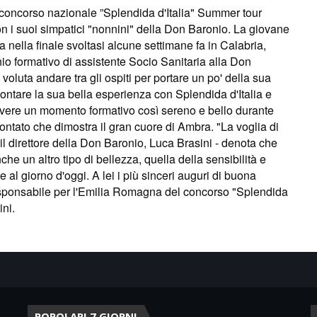
 concorso nazionale ”Splendida d'Italia" Summer tour
con i suoi simpatici "nonnini" della Don Baronio. La giovane
 nella finale svoltasi alcune settimane fa in Calabria,
cinio formativo di assistente Socio Sanitaria alla Don
voluta andare tra gli ospiti per portare un po' della sua
contare la sua bella esperienza con Splendida d'Italia e
ivere un momento formativo così sereno e bello durante
ntato che dimostra il gran cuore di Ambra. "La voglia di
l direttore della Don Baronio, Luca Brasini - denota che
he un altro tipo di bellezza, quella della sensibilità e
e al giorno d'oggi. A lei i più sinceri auguri di buona
responsabile per l'Emilia Romagna del concorso "Splendida
ini.
POPOLARI 7 GIORNI