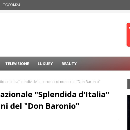
TGCOM24
TELEVISIONE
LUXURY
BEAUTY
dida d'Italia" condivide la corona coi nonni del "Don Baronio"
nazionale "Splendida d'Italia"
nni del "Don Baronio"