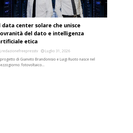
l data center solare che unisce
ovranità del dato e intelligenza
rtificiale etica
redazionefreepresstv
Luglio 31, 2026
l progetto di Gianvito Brandonisio e Luigi Ruoto nasce nel
ezzogiorno: fotovoltaico…