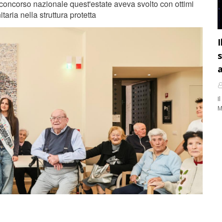
concorso nazionale quest'estate aveva svolto con ottimi
itaria nella struttura protetta
I
s
a
I
M