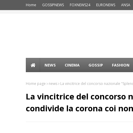
Home
GOSSIPNEWS
FOXNEWS24
EURONEWS
ANSA
NEWS
CINEMA
GOSSIP
FASHION
Home page
news
La vincitrice del concorso nazionale "Splen
La vincitrice del concorso 
condivide la corona coi no