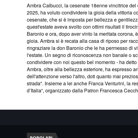
Ambra Calbucci, la cesenate 18enne vincitrice del
2025, ha voluto condividere la gioia della vittoria 
cesenate, che si è imposta per bellezza e gentilezza
quest'estate aveva svolto con ottimi risultati il tiro
Baronio e ora, dopo aver vinto la meritata corona, è 
gioia. Ambra si è recata alla casa di riposo per rac
ringraziare la don Baronio che le ha permesso di v
l'estate. Un segno di riconoscenza non banale o sco
condividere con noi questo bel momento - ha detto i
Ambra, oltre alla bellezza esteriore, ha espresso anc
dell'attenzione verso l'altro, doti quanto mai prezios
strada". Insieme a lei anche Franca Venturini, la 
d’Italia”, organizzato dalla Patron Francesca Cecch
POPOLARI