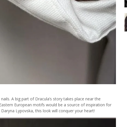
nails. A big part of Dracula’s story takes place near the
 Eastern European motifs would be a source of inspiration for
 Daryna Lypovska, this look will conquer your heart!