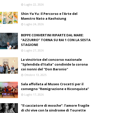
Luglio 22, 2026
Shin-Ya Yu: Il Percorso e l'Arte del
Maestro Nato a Kaohsiung
Luglio 24, 2026
BEPPE CONVERTINI RIPARTE DAL MARE:
“AZZURRO” TORNA SU RAI 1 CON LA SESTA
STAGIONE
Luglio 27, 2026
La vincitrice del concorso nazionale
"Splendida d'Italia" condivide la corona
coi nonni del "Don Baronio"
Ottobre 13, 2025
Sala affollata al Museo Crocetti per il
convegno “Remigrazione e Riconquista”
Luglio 17, 2026
“Il cacciatore di mosche”: l’amore fragile
di chi vive con la sindrome di Tourette