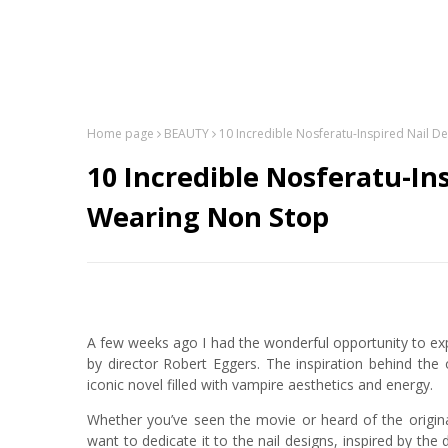
Home page
BEAUTY
10 Incredible Nosferatu-Inspired Nail D
10 Incredible Nosferatu-Ins
Wearing Non Stop
A few weeks ago I had the wonderful opportunity to ex
by director Robert Eggers. The inspiration behind the 
iconic novel filled with vampire aesthetics and energy.
Whether you’ve seen the movie or heard of the original,
want to dedicate it to the nail designs, inspired by the