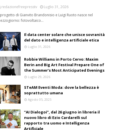
redazionefreepresstv
Luglio 31, 2026
l progetto di Gianvito Brandonisio e Luigi Ruoto nasce nel
ezzogiorno: fotovoltaico…
Il data center solare che unisce sovranità
del dato e intelligenza artificiale etica
Luglio 31, 2026
Robbie Williams in Porto Cervo: Maxim
Berin and Big Art Festival Prepare One of
the Summer’s Most Anticipated Evenings
Luglio 29, 2026
STeAM Eventi Moda: dove la bellezza è
soprattutto umana
Agosto 05, 2025
“AI Dialogoi”, dal 26 giugno in libreria il
nuovo libro di Ezio Cardarelli sul
rapporto tra uomo e Intelligenza
Artificiale