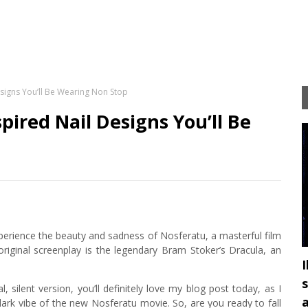
esigns You’ll Be Wearing Non Stop
pired Nail Designs You’ll Be
perience the beauty and sadness of Nosferatu, a masterful film
original screenplay is the legendary Bram Stoker’s Dracula, an
I
s
 silent version, you’ll definitely love my blog post today, as I
a
 dark vibe of the new Nosferatu movie. So, are you ready to fall