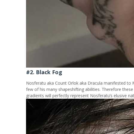
#2. Black Fog
Nosferatu aka Count Orlok aka Dracula manifested to Mi
few of his many shapeshifting abilities. Therefore these 
gradients will perfectly represent Nosferatu’s elusive n