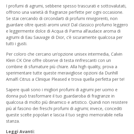
I profumi di agrumi, sebbene spesso trascurati e sottovalutati,
offrono una varietà di fragranze perfette per ogni occasione.
Se stai cercando di circondarti di profumi rinvigorenti, non
guardare oltre questi aromi unici! Dal classico profumo leggero
e leggermente dolce di Acqua di Parma all’audace aroma di
agrumi di Eau Sauvage di Dior, c’è sicuramente qualcosa per
tutti i gusti.
Per coloro che cercano un’opzione unisex intermedia, Calvin
Klein CK One offre observe di testa rinfrescanti con un
combine di sfumature più chiare. Alla high quality, prova a
sperimentare tutte queste meravigliose opzioni da Dunhill
Amalfi Citrus a Clinique Pleased e trova quella perfetta per te!
Sapere quali sono i migliori profumi di agrumi per uomo e
donna può trasformare il tuo guardaroba di fragranze in
qualcosa di molto più dinamico e artistico. Quindi non resistere
più al fascino dei freschi profumi di agrumi; invece, concediti
queste scelte popolari e lascia il tuo segno memorabile nella
stanza.
Leggi Avanti: