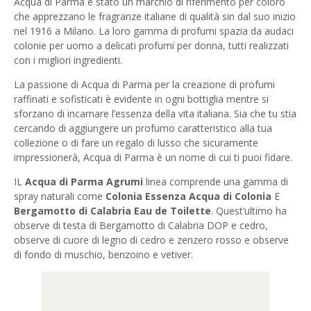
Acqua di Parma è stato un marchio di riferimento per coloro
che apprezzano le fragranze italiane di qualità sin dal suo inizio
nel 1916 a Milano. La loro gamma di profumi spazia da audaci
colonie per uomo a delicati profumi per donna, tutti realizzati
con i migliori ingredienti.
La passione di Acqua di Parma per la creazione di profumi
raffinati e sofisticati è evidente in ogni bottiglia mentre si
sforzano di incarnare l’essenza della vita italiana. Sia che tu stia
cercando di aggiungere un profumo caratteristico alla tua
collezione o di fare un regalo di lusso che sicuramente
impressionerà, Acqua di Parma è un nome di cui ti puoi fidare.
IL
Acqua di Parma Agrumi
linea comprende una gamma di
spray naturali come
Colonia Essenza Acqua di Colonia
E
Bergamotto di Calabria Eau de Toilette
. Quest’ultimo ha
observe di testa di Bergamotto di Calabria DOP e cedro,
observe di cuore di legno di cedro e zenzero rosso e observe
di fondo di muschio, benzoino e vetiver.