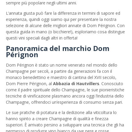
sempre più popolare negli ultimi anni.
L’annata giusta può fare la differenza in termini di sapore ed
esperienza, quindi oggi siamo qui per presentare la nostra
selezione di alcune delle migliori annate di Dom Pérignon. Con
questa guida in mano (o bicchiere!), esploriamo cosa distingue
questi vini speciali dagli altri in offerta!
Panoramica del marchio Dom
Pérignon
Dom Pérignon è stato un nome venerato nel mondo dello
Champagne per secoli, a partire da generazioni fa con il
monaco benedettino e maestro di cantina del XVII secolo,
Dom Pierre Pérignon, al
Abbazia di Hautvillers
. Conosciuto
come il padre spirituale dello Champagne, le sue pionieristiche
tecniche di vinificazione plasmano ancora oggi l’industria dello
Champagne, offrendoci un’esperienza di consumo senza pari.
Le sue pratiche di potatura e la dedizione alla viticoltura lo
hanno spinto a creare Champagne di qualità e finezza
superiori. È arrivato persino a sviluppare una tecnica che gli ha
permesso di produrre vino bianco da uve nere e rosse.