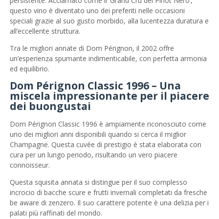
persistente. Acclamato come il ‘Grand Cru del Pinot Nero’,
questo vino è diventato uno dei preferiti nelle occasioni
speciali grazie al suo gusto morbido, alla lucentezza duratura e
all’eccellente struttura.
Tra le migliori annate di Dom Pérignon, il 2002 offre
un’esperienza spumante indimenticabile, con perfetta armonia
ed equilibrio.
Dom Pérignon Classic 1996 – Una
miscela impressionante per il piacere
dei buongustai
Dom Pérignon Classic 1996 è ampiamente riconosciuto come
uno dei migliori anni disponibili quando si cerca il miglior
Champagne. Questa cuvée di prestigio è stata elaborata con
cura per un lungo periodo, risultando un vero piacere
connoisseur.
Questa squisita annata si distingue per il suo complesso
incrocio di bacche scure e frutti invernali completati da fresche
be aware di zenzero. Il suo carattere potente è una delizia per i
palati più raffinati del mondo.