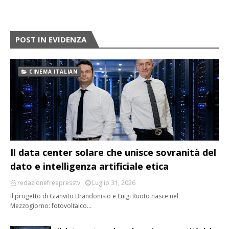
POST IN EVIDENZA
CINEMA ITALIAN
Il data center solare che unisce sovranità del
dato e intelligenza artificiale etica
redazionefreepresstv
Luglio 31, 2026
Il progetto di Gianvito Brandonisio e Luigi Ruoto nasce nel
Mezzogiorno: fotovoltaico…