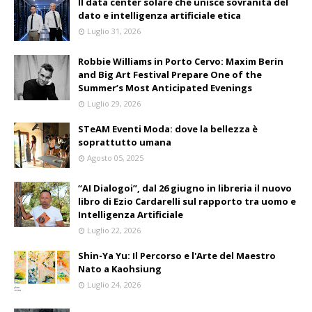
Il data center solare che unisce sovranità del
dato e intelligenza artificiale etica
Luglio 31, 2026
Robbie Williams in Porto Cervo: Maxim Berin
and Big Art Festival Prepare One of the
Summer’s Most Anticipated Evenings
Luglio 29, 2026
STeAM Eventi Moda: dove la bellezza è
soprattutto umana
Agosto 05, 2025
“AI Dialogoi”, dal 26 giugno in libreria il nuovo
libro di Ezio Cardarelli sul rapporto tra uomo e
Intelligenza Artificiale
Luglio 22, 2026
Shin-Ya Yu: Il Percorso e l'Arte del Maestro
Nato a Kaohsiung
Luglio 24, 2026