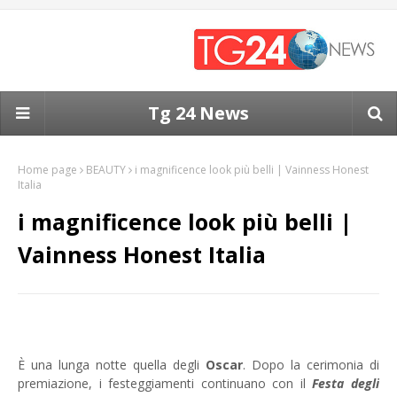
Tg 24 News
Home page
BEAUTY
i magnificence look più belli | Vainness Honest
Italia
i magnificence look più belli |
Vainness Honest Italia
È una lunga notte quella degli
Oscar
. Dopo la cerimonia di
premiazione, i festeggiamenti continuano con il
Festa degli