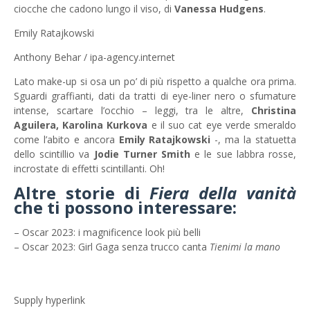
ciocche che cadono lungo il viso, di
Vanessa Hudgens
.
Emily Ratajkowski
Anthony Behar / ipa-agency.internet
Lato make-up si osa un po’ di più rispetto a qualche ora prima.
Sguardi graffianti, dati da tratti di eye-liner nero o sfumature
intense, scartare l’occhio – leggi, tra le altre,
Christina
Aguilera,
Karolina Kurkova
e il suo cat eye verde smeraldo
come l’abito e ancora
Emily Ratajkowski
-, ma la statuetta
dello scintillio va
Jodie Turner Smith
e le sue labbra rosse,
incrostate di effetti scintillanti. Oh!
Altre storie di
Fiera della vanità
che ti possono interessare:
– Oscar 2023: i magnificence look più belli
– Oscar 2023: Girl Gaga senza trucco canta
Tienimi la mano
Supply hyperlink