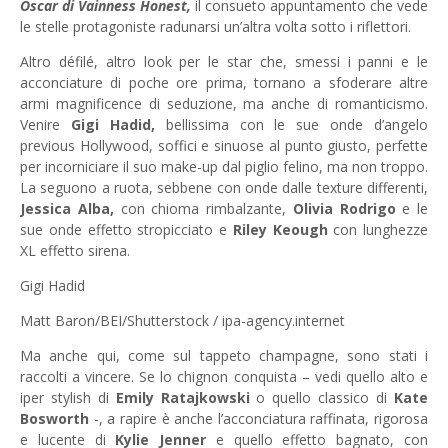
Oscar di Vainness Honest,
il consueto appuntamento che vede
le stelle protagoniste radunarsi un’altra volta sotto i riflettori.
Altro défilé, altro look per le star che, smessi i panni e le
acconciature di poche ore prima, tornano a sfoderare altre
armi magnificence di seduzione, ma anche di romanticismo.
Venire
Gigi Hadid,
bellissima con le sue onde d’angelo
previous Hollywood, soffici e sinuose al punto giusto, perfette
per incorniciare il suo make-up dal piglio felino, ma non troppo.
La seguono a ruota, sebbene con onde dalle texture differenti,
Jessica Alba,
con chioma rimbalzante,
Olivia Rodrigo
e le
sue onde effetto stropicciato e
Riley Keough
con lunghezze
XL effetto sirena.
Gigi Hadid
Matt Baron/BEI/Shutterstock / ipa-agency.internet
Ma anche qui, come sul tappeto champagne, sono stati i
raccolti a vincere. Se lo chignon conquista – vedi quello alto e
iper stylish di
Emily Ratajkowski
o quello classico di
Kate
Bosworth
-, a rapire è anche l’acconciatura raffinata, rigorosa
e lucente di
Kylie Jenner
e quello effetto bagnato, con