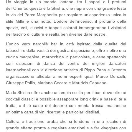
Un viaggio in un mondo lontano, fra i sapori e i profumi
dell’Oriente: questo è lo Shisha, che riapre con una grande festa
in via del Parco Margherita per regalare un’esperienza unica in
stile Mille e una notte. L
’odore dell’incenso, il profumo delle
spezie, veli, cuscini e tappeti colorati immergeranno i visitatori
nel fascino di culture e realtà ben diverse dalle nostre.
L’unico vero narghilè bar in città ispirato dalla qualità dei
tabacchi e dalla vastità dei gusti a disposizione, offre inoltre una
cucina magrebina, marocchina in particolare, e cene spettacolo
con esibizioni di danza del ventre dei migliori danzatori
internazionali con la direzione artistica di Pippo Papa e l’attenta
organizzazione affidata a nomi esperti quali Marco Donzelli,
Giuseppe Pollio, Mariano Cecere e Maurizio Capuano.
Ma lo Shisha offre anche un'ampia scelta per il bar, dove oltre ai
cocktail classici è possibile assaporare long drink a base di tè e
frutta, o il tè caldo del deserto con menta fresca, ma anche
un’ottima carta di vini ricercati e particolari distillati.
Cultura e tradizione araba che si fondono in una location di
grande effetto pronta a regalare emozioni e a far viaggiare con