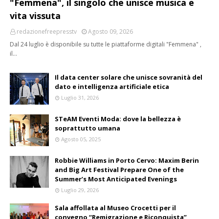
"Femmena", il singolo che unisce musica e
vita vissuta
redazionefreepresstv
Agosto 09, 2026
Dal 24 luglio è disponibile su tutte le piattaforme digitali "Femmena" ,
il…
Il data center solare che unisce sovranità del
dato e intelligenza artificiale etica
Luglio 31, 2026
STeAM Eventi Moda: dove la bellezza è
soprattutto umana
Agosto 05, 2025
Robbie Williams in Porto Cervo: Maxim Berin
and Big Art Festival Prepare One of the
Summer’s Most Anticipated Evenings
Luglio 29, 2026
Sala affollata al Museo Crocetti per il
convegno “Remigrazione e Riconquista”