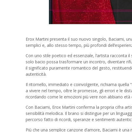
Erox Martini presenta il suo nuovo singolo, Baciami, una
semplici e, allo stesso tempo, più profondi dell’esperien
Con uno stile poetico ed essenziale, l’artista racconta i
solo bacio possa trasformare un incontro, diventare rifug
il significato puramente romantico del gesto, restituendo
autenticità.
Il ritornello, immediato e coinvolgente, richiama quella
a vivere nel tempo, oltre le promesse, gli errori e le di
ricordando come le emozioni più vere non abbiano età
Con Baciami, Erox Martini conferma la propria cifra art
sensibilità melodica. Il brano si distingue per un linguag
percorso fatto di ricordi, speranze e sentimenti autentici
Più che una semplice canzone d’amore, Baciami è una rifl