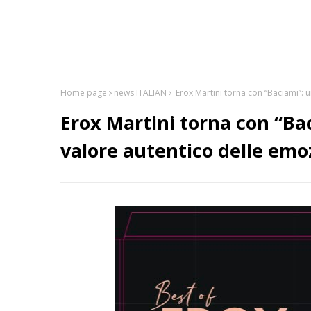
Home page
news ITALIAN
Erox Martini torna con “Baciami”: u
Erox Martini torna con “Bac
valore autentico delle emo