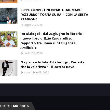
BEPPE CONVERTINI RIPARTE DAL MARE:
“AZZURRO” TORNA SU RAI 1 CON LA SESTA
STAGIONE
Luglio 27, 2026
“AI Dialogoi”, dal 26 giugno in libreria il
nuovo libro di Ezio Cardarelli sul
rapporto tra uomo e Intelligenza
Artificiale
Luglio 22, 2026
"La pelle è la tela. E il chirurgo, l’artista
che la valorizza ” - il Dottor Bove
Novembre 09, 2025
POPOLARI 30GG