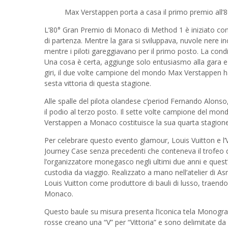
Max Verstappen porta a casa il primo premio all
L’80° Gran Premio di Monaco di Method 1 è iniziato con un
di partenza. Mentre la gara si sviluppava, nuvole nere in
mentre i piloti gareggiavano per il primo posto. La cond
Una cosa è certa, aggiunge solo entusiasmo alla gara e m
giri, il due volte campione del mondo Max Verstappen ha 
sesta vittoria di questa stagione.
Alle spalle del pilota olandese c’period Fernando Alons
il podio al terzo posto. Il sette volte campione del mond
Verstappen a Monaco costituisce la sua quarta stagione
Per celebrare questo evento glamour, Louis Vuitton e
Journey Case senza precedenti che conteneva il trofeo 
l’organizzatore monegasco negli ultimi due anni e quest’
custodia da viaggio. Realizzato a mano nell’atelier di Asni
Louis Vuitton come produttore di bauli di lusso, traendo
Monaco.
Questo baule su misura presenta l’iconica tela Monogram
rosse creano una “V” per “Vittoria” e sono delimitate da u