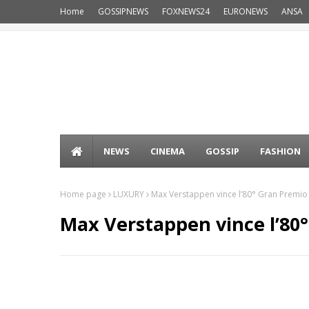
Home
GOSSIPNEWS
FOXNEWS24
EURONEWS
ANSA
NEWS
CINEMA
GOSSIP
FASHION
Home page
LUXURY
Max Verstappen vince l’80° Gran Premi
Max Verstappen vince l’80