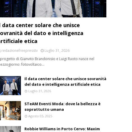
l data center solare che unisce
ovranità del dato e intelligenza
rtificiale etica
redazionefreepresstv
Luglio 31, 2026
l progetto di Gianvito Brandonisio e Luigi Ruoto nasce nel
ezzogiorno: fotovoltaico…
Il data center solare che unisce sovranità
del dato e intelligenza artificiale etica
Luglio 31, 2026
STeAM Eventi Moda: dove la bellezza è
soprattutto umana
Agosto 05, 2025
Robbie Williams in Porto Cervo: Maxim