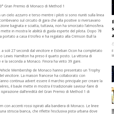
’80° Gran Premio di Monaco di Method 1
 cielo azzurro e terso mentre i piloti si sono riuniti sulla linea
combevano sul circuito di gara che alla positive si riversavano
I
izione bagnata e sciatta, tuttavia, non ha smorzato l’atmosfera.
s
ette in mostra le abilità di guida esperte del pilota. Dopo 78
a
portato a casa il trofeo e ha regalato alla Crimson Bull la
o, a soli 27 secondi dal vincitore e Esteban Ocon ha completato
I
o Lewis Hamilton ha preso il quarto posto. La vittoria di
M
 e la seconda a Monaco. Finora ha vinto 39 gare.
 l’Vehicle Membership de Monaco hanno presentato un Trophy
del vincitore. La maison francese ha collaborato con
anno continua advert essere il marchio principale per creare la
ères, il baule mette in mostra il tradizionale saviour-faire di
 ispirazione dall’eredità del Gran Premio di Method 1 di
 con accenti rossi ispirati alla bandiera di Monaco. Le linee
na striscia bianca, che riflette l’esclusiva pista urbana dove