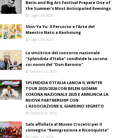
Berin and Big Art Festival Prepare One of
the Summer’s Most Anticipated Evenings
Luglio 29, 2026
Shin-Ya Yu: Il Percorso e l'Arte del
Maestro Nato a Kaohsiung
Luglio 24, 2026
La vincitrice del concorso nazionale
"Splendida d'Italia" condivide la corona
coi nonni del "Don Baronio"
Ottobre 13, 2025
SPLENDIDA D’ITALIA LANCIA IL WINTER
TOUR 2025/2026 CON BELEN GIOMMI
CORONA NAZIONALE 2025 E ANNUNCIA LA
NUOVA PARTNERSHIP CON
L’ASSOCIAZIONE IL GIARDINO SEGRETO
Ottobre 02, 2025
Sala affollata al Museo Crocetti per il
convegno “Remigrazione e Riconquista”
Luglio 17, 2026