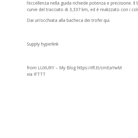
l’eccellenza nella guida richiede potenza e precisione. I
curve del tracciato di 3,337 km, ed è realizzato con i colo
Dai un’occhiata alla bacheca dei trofei qui.
Supply hyperlink
from LUXURY – My Blog https://ift.tt/cmEaYwM
via
IFTTT