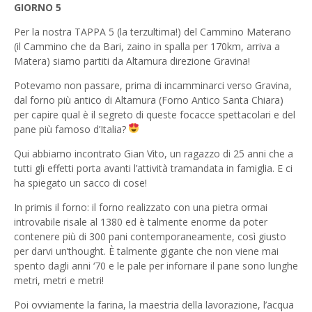
GIORNO 5
Per la nostra TAPPA 5 (la terzultima!) del Cammino Materano
(il Cammino che da Bari, zaino in spalla per 170km, arriva a
Matera) siamo partiti da Altamura direzione Gravina!
Potevamo non passare, prima di incamminarci verso Gravina,
dal forno più antico di Altamura (Forno Antico Santa Chiara)
per capire qual è il segreto di queste focacce spettacolari e del
pane più famoso d’Italia?
Qui abbiamo incontrato Gian Vito, un ragazzo di 25 anni che a
tutti gli effetti porta avanti l’attività tramandata in famiglia. E ci
ha spiegato un sacco di cose!
In primis il forno: il forno realizzato con una pietra ormai
introvabile risale al 1380 ed è talmente enorme da poter
contenere più di 300 pani contemporaneamente, così giusto
per darvi un’thought. È talmente gigante che non viene mai
spento dagli anni ‘70 e le pale per infornare il pane sono lunghe
metri, metri e metri!
Poi ovviamente la farina, la maestria della lavorazione, l’acqua