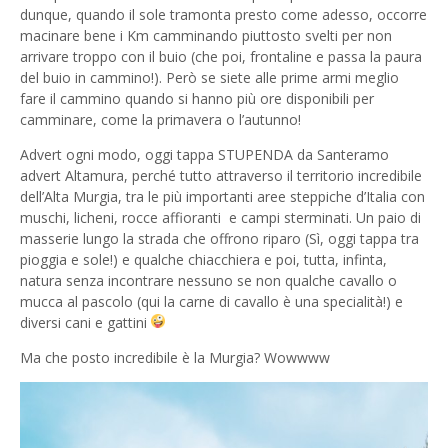
dunque, quando il sole tramonta presto come adesso, occorre
macinare bene i Km camminando piuttosto svelti per non
arrivare troppo con il buio (che poi, frontaline e passa la paura
del buio in cammino!). Però se siete alle prime armi meglio
fare il cammino quando si hanno più ore disponibili per
camminare, come la primavera o l’autunno!
Advert ogni modo, oggi tappa STUPENDA da Santeramo
advert Altamura, perché tutto attraverso il territorio incredibile
dell’Alta Murgia, tra le più importanti aree steppiche d’Italia con
muschi, licheni, rocce affioranti
e campi sterminati. Un paio di
masserie lungo la strada che offrono riparo (Sì, oggi tappa tra
pioggia e sole!) e qualche chiacchiera e poi, tutta, infinta,
natura senza incontrare nessuno se non qualche cavallo o
mucca al pascolo (qui la carne di cavallo è una specialità!) e
diversi cani e gattini
Ma che posto incredibile è la Murgia? Wowwww