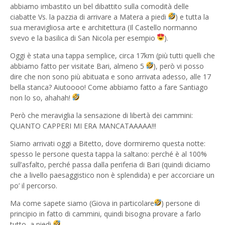
abbiamo imbastito un bel dibattito sulla comodità delle
ciabatte Vs. la pazzia di arrivare a Matera a piedi
) e tutta la
sua meravigliosa arte e architettura (Il Castello normanno
svevo e la basilica di San Nicola per esempio
).
Oggi è stata una tappa semplice, circa 17km (più tutti quelli che
abbiamo fatto per visitate Bari, almeno 5
), però vi posso
dire che non sono più abituata e sono arrivata adesso, alle 17
bella stanca? Aiutoooo! Come abbiamo fatto a fare Santiago
non lo so, ahahah!
Però che meraviglia la sensazione di libertà dei cammini:
QUANTO CAPPERI MI ERA MANCATAAAAA!!!
Siamo arrivati oggi a Bitetto, dove dormiremo questa notte:
spesso le persone questa tappa la saltano: perché è al 100%
sull’asfalto, perché passa dalla periferia di Bari (quindi diciamo
che a livello paesaggistico non è splendida) e per accorciare un
po’ il percorso.
Ma come sapete siamo (Giova in particolare
) persone di
principio in fatto di cammini, quindi bisogna provare a farlo
tutto, a piedi