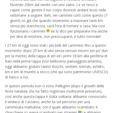
facendo 25km dal niente con uno zaino..) e se riesci a
capire come gestire il tuo corpo dovresti andare liscio nelle
settimane a seguire. Beh, nei cammini corti come questo (7
giorni) so già che quando inizieremo a macinare tanti km
senza più stanchezza, sarà l’ora di tornare a casa. Ma così
funzionano i cammini
Ve lo dico per prepararvi ma anche
per dirvi di resistere, non preoccuparvi, è tutto normale!
I 27 km di oggi sono stati i più belli del cammino fino a questo
momento: dopo 25 km di ulivi senza nessun ristoro (un po’ duri
per la mente) della tappa di ieri ed i primi 18 km alla periferia di
Bari nella prima tappa (non bellissimo paesaggisticamente),
oggi abbiamo goduto tanto! Boschi, sentieri, sterrati, asfalto,
km e km di muretti a secco (che qui sono patrimonio UNESCO)
di fianco a noi.
In questo periodo non ci sono Pellegrini (dopo il growth delle
feste natalizie che ha fatto registrare moltissime presenze),
così anche questa tappa è stata solitaria: abbiamo conosciuto
il sindaco di Cassano, anche lui sul percorso per una
camminata mattutina, con il quale abbiamo scambiato 4
chiacchiere (ci aveva scambiato per stranieri
) e abbiamo