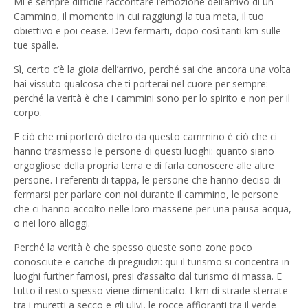
Mi è sempre difficile raccontare l’emozione dell’arrivo di un
Cammino, il momento in cui raggiungi la tua meta, il tuo
obiettivo e poi cease. Devi fermarti, dopo così tanti km sulle
tue spalle.
Sì, certo c’è la gioia dell’arrivo, perché sai che ancora una volta
hai vissuto qualcosa che ti porterai nel cuore per sempre:
perché la verità è che i cammini sono per lo spirito e non per il
corpo.
E ciò che mi porterò dietro da questo cammino è ciò che ci
hanno trasmesso le persone di questi luoghi: quanto siano
orgogliose della propria terra e di farla conoscere alle altre
persone. I referenti di tappa, le persone che hanno deciso di
fermarsi per parlare con noi durante il cammino, le persone
che ci hanno accolto nelle loro masserie per una pausa acqua,
o nei loro alloggi.
Perché la verità è che spesso queste sono zone poco
conosciute e cariche di pregiudizi: qui il turismo si concentra in
luoghi further famosi, presi d’assalto dal turismo di massa. E
tutto il resto spesso viene dimenticato. I km di strade sterrate
tra i muretti a secco e gli ulivi, le rocce affioranti tra il verde