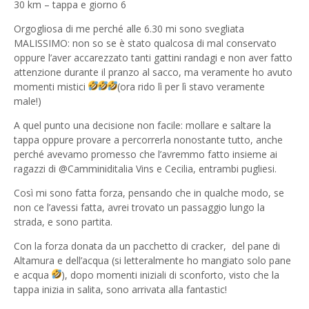
30 km – tappa e giorno 6
Orgogliosa di me perché alle 6.30 mi sono svegliata
MALISSIMO: non so se è stato qualcosa di mal conservato
oppure l’aver accarezzato tanti gattini randagi e non aver fatto
attenzione durante il pranzo al sacco, ma veramente ho avuto
momenti mistici
(ora rido lì per lì stavo veramente
male!)
A quel punto una decisione non facile: mollare e saltare la
tappa oppure provare a percorrerla nonostante tutto, anche
perché avevamo promesso che l’avremmo fatto insieme ai
ragazzi di @Camminiditalia Vins e Cecilia, entrambi pugliesi.
Così mi sono fatta forza, pensando che in qualche modo, se
non ce l’avessi fatta, avrei trovato un passaggio lungo la
strada, e sono partita.
Con la forza donata da un pacchetto di cracker,
del pane di
Altamura e dell’acqua (si letteralmente ho mangiato solo pane
e acqua
), dopo momenti iniziali di sconforto, visto che la
tappa inizia in salita, sono arrivata alla fantastic!