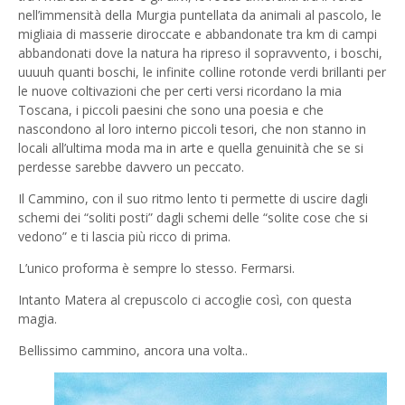
nell’immensità della Murgia puntellata da animali al pascolo, le
migliaia di masserie diroccate e abbandonate tra km di campi
abbandonati dove la natura ha ripreso il sopravvento, i boschi,
uuuuh quanti boschi, le infinite colline rotonde verdi brillanti per
le nuove coltivazioni che per certi versi ricordano la mia
Toscana, i piccoli paesini che sono una poesia e che
nascondono al loro interno piccoli tesori, che non stanno in
locali all’ultima moda ma in arte e quella genuinità che se si
perdesse sarebbe davvero un peccato.
Il Cammino, con il suo ritmo lento ti permette di uscire dagli
schemi dei “soliti posti” dagli schemi delle “solite cose che si
vedono” e ti lascia più ricco di prima.
L’unico proforma è sempre lo stesso. Fermarsi.
Intanto Matera al crepuscolo ci accoglie così, con questa
magia.
Bellissimo cammino, ancora una volta..