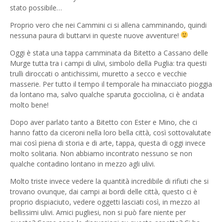
stato possibile…
Proprio vero che nei Cammini ci si allena camminando, quindi
nessuna paura di buttarvi in queste nuove avventure!
Oggi è stata una tappa camminata da Bitetto a Cassano delle
Murge tutta tra i campi di ulivi, simbolo della Puglia: tra questi
trulli diroccati o antichissimi, muretto a secco e vecchie
masserie. Per tutto il tempo il temporale ha minacciato pioggia
da lontano ma, salvo qualche sparuta gocciolina, ci è andata
molto bene!
Dopo aver parlato tanto a Bitetto con Ester e Mino, che ci
hanno fatto da ciceroni nella loro bella città, così sottovalutate
mai così piena di storia e di arte, tappa, questa di oggi invece
molto solitaria. Non abbiamo incontrato nessuno se non
qualche contadino lontano in mezzo agli ulivi.
Molto triste invece vedere la quantità incredibile di rifiuti che si
trovano ovunque, dai campi ai bordi delle città, questo ci è
proprio dispiaciuto, vedere oggetti lasciati così, in mezzo aI
bellissimi ulivi. Amici pugliesi, non si può fare niente per