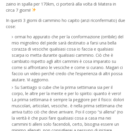
zaino in spalla per 170km, ci porterà alla volta di Matera in
circa 7 giorni!
In questi 3 giorni di cammino ho capito (anzi riconfermato) due
cose:
ormai ho appurato che per la conformazione (orribile) del
mio mignolino del piede sarà destinato a farsi una bella
corazza di vesciche qualsiasi cosa io faccia e qualsiasi
scarpa io metta durante qualsiasi cammino. Ciò che è
cambiato rispetto agli altri cammini è cosa imparato su
come si affrontano le vesciche e come si curano. Magari ci
faccio un video perché credo che l’esperienza di altri possa
aiutare. Vi aggiorno.
Su Santiago si cube che la prima settimana sia per il
corpo, le altre per la mente e per lo spirito: quanto è vero!
La prima settimana è sempre la peggiore per il fisico: dolori
muscolari, articolari, vesciche.. è nella prima settimana che
arriva tutto ciò che deve arrivare. Poi il corpo “si allena” (no
la verità è che puoi fare qualsiasi cosa a casa ma nei
cammini ti alleni solo facendoli, certo, bisogna essere un
minimo allenati, non consiglierei a nessuno di iniziare