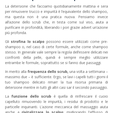
La detersione che facciamo quotidianamente mattina e sera
per rimuovere trucco e impurità è l’equivalente dello shampoo,
ma questa non è una pratica nuova. Pensiamo invece
all’azione dello scrub che, in testa come sul viso, aiuta a
purificare in profondità, liberando i pori grazie advert un’azione
più profonda.
Gli
strofina lo scalpo
possono essere utilizzati come pre-
shampoo o, nel caso di certe formule, anche come shampoo
stesso. In generale vale sempre la regola dell’essere delicati nei
confronti della pelle, quindi è sempre meglio utilizzare
entrambe le formule, soprattutto se si fanno due passaggi.
In merito alla
frequenza dello scrub,
una volta a settimana –
massimo due – è sufficiente. Ergo, se lavi i capelli tutti i giorni il
tuo shampoo delicato rimarr la tua risorsa primaria di
detersione mentre in tutti gli altri casi sar il secondo passaggio.
La
funzione dello scrub
è quella di rinfrescare il cuoio
capelluto rimuovendo le impurità, i residui di prodotto e le
particelle inquinanti. L’azione meccanica del massaggio aiuta
anche a
rivitalizzare lo scalpo
: migliorando l’afflusso di