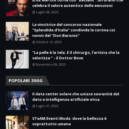
Erox Martini torna con “Baciami”: un brano che
celebra il valore autentico delle emozioni
Luglio 08, 2026
La vincitrice del concorso nazionale
"Splendida d'Italia" condivide la corona coi
nonni del "Don Baronio"
Ottobre 13, 2025
"La pelle è la tela. E il chirurgo, l’artista che la
valorizza ” - il Dottor Bove
Novembre 09, 2025
POPOLARI 30GG
Il data center solare che unisce sovranità del
dato e intelligenza artificiale etica
Luglio 31, 2026
STeAM Eventi Moda: dove la bellezza è
soprattutto umana