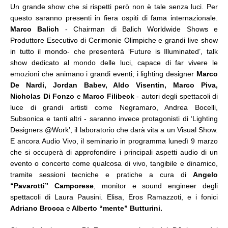
Un grande show che si rispetti però non è tale senza luci. Per
questo saranno presenti in fiera ospiti di fama internazionale.
Marco Balich
- Chairman di Balich Worldwide Shows e
Produttore Esecutivo di Cerimonie Olimpiche e grandi live show
in tutto il mondo- che presenterà ‘Future is Illuminated’, talk
show dedicato al mondo delle luci, capace di far vivere le
emozioni che animano i grandi eventi; i lighting designer
Marco
De Nardi, Jordan Babev, Aldo Visentin, Marco Piva,
Nicholas Di Fonzo
e
Marco Filibeck
- autori degli spettacoli di
luce di grandi artisti come Negramaro, Andrea Bocelli,
Subsonica e tanti altri - saranno invece protagonisti di ‘Lighting
Designers @Work’, il laboratorio che darà vita a un Visual Show.
E ancora Audio Vivo, il seminario in programma lunedì 9 marzo
che si occuperà di approfondire i principali aspetti audio di un
evento o concerto come qualcosa di vivo, tangibile e dinamico,
tramite sessioni tecniche e pratiche a cura di
Angelo
“Pavarotti” Camporese
, monitor e sound engineer degli
spettacoli di Laura Pausini. Elisa, Eros Ramazzoti, e i fonici
Adriano Brocca
e
Alberto “mente” Butturini.