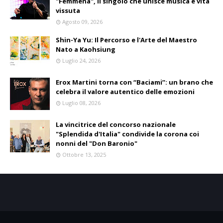
"Femmena", il singolo che unisce musica e vita
vissuta
Agosto 09, 2026
Shin-Ya Yu: Il Percorso e l'Arte del Maestro
Nato a Kaohsiung
Luglio 24, 2026
Erox Martini torna con “Baciami”: un brano che
celebra il valore autentico delle emozioni
Luglio 08, 2026
La vincitrice del concorso nazionale
"Splendida d'Italia" condivide la corona coi
nonni del "Don Baronio"
Ottobre 13, 2025