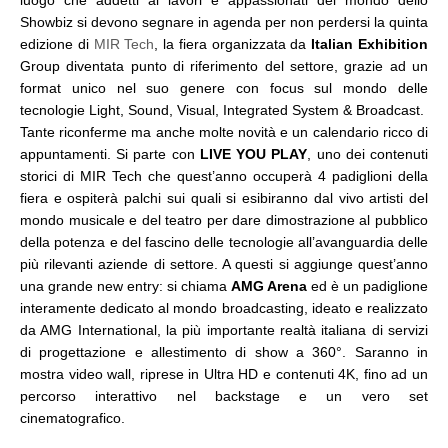
luogo che addetti ai lavori e appassionati del mondo dello
Showbiz si devono segnare in agenda per non perdersi la quinta
edizione di
MIR Tech
, la fiera organizzata da
Italian Exhibition
Group diventata punto di riferimento del settore, grazie ad un
format unico nel suo genere con focus sul mondo delle
tecnologie Light, Sound, Visual, Integrated System & Broadcast.
Tante riconferme ma anche molte novità e un calendario ricco di
appuntamenti. Si parte con
LIVE YOU PLAY
, uno dei contenuti
storici di MIR Tech che quest’anno occuperà 4 padiglioni della
fiera e ospiterà palchi sui quali si esibiranno dal vivo artisti del
mondo musicale e del teatro per dare dimostrazione al pubblico
della potenza e del fascino delle tecnologie all’avanguardia delle
più rilevanti aziende di settore. A questi si aggiunge quest’anno
una grande new entry: si chiama
AMG Arena
ed è un padiglione
interamente dedicato al mondo broadcasting, ideato e realizzato
da AMG International, la più importante realtà italiana di servizi
di progettazione e allestimento di show a 360°. Saranno in
mostra video wall, riprese in Ultra HD e contenuti 4K, fino ad un
percorso interattivo nel backstage e un vero set
cinematografico.