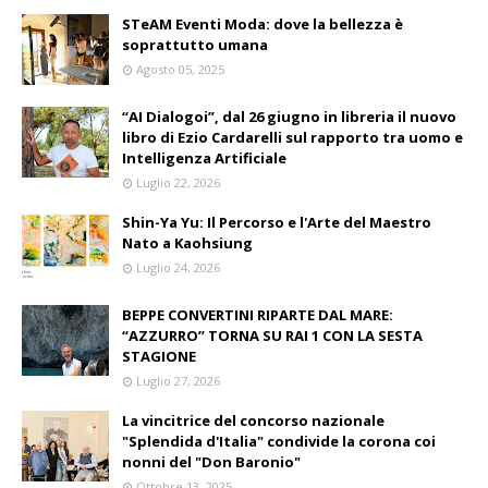
STeAM Eventi Moda: dove la bellezza è
soprattutto umana
Agosto 05, 2025
“AI Dialogoi”, dal 26 giugno in libreria il nuovo
libro di Ezio Cardarelli sul rapporto tra uomo e
Intelligenza Artificiale
Luglio 22, 2026
Shin-Ya Yu: Il Percorso e l'Arte del Maestro
Nato a Kaohsiung
Luglio 24, 2026
BEPPE CONVERTINI RIPARTE DAL MARE:
“AZZURRO” TORNA SU RAI 1 CON LA SESTA
STAGIONE
Luglio 27, 2026
La vincitrice del concorso nazionale
"Splendida d'Italia" condivide la corona coi
nonni del "Don Baronio"
Ottobre 13, 2025