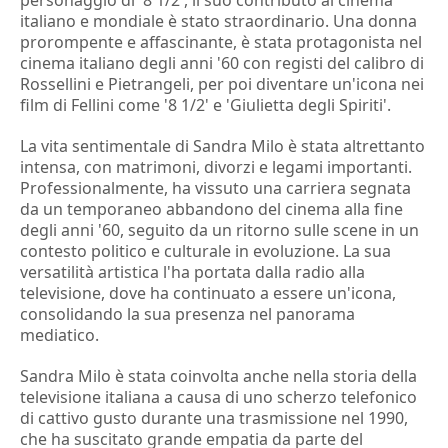
personaggio di '8 1/2', il suo contributo al cinema
italiano e mondiale è stato straordinario. Una donna
prorompente e affascinante, è stata protagonista nel
cinema italiano degli anni '60 con registi del calibro di
Rossellini e Pietrangeli, per poi diventare un'icona nei
film di Fellini come '8 1/2' e 'Giulietta degli Spiriti'.
La vita sentimentale di Sandra Milo è stata altrettanto
intensa, con matrimoni, divorzi e legami importanti.
Professionalmente, ha vissuto una carriera segnata
da un temporaneo abbandono del cinema alla fine
degli anni '60, seguito da un ritorno sulle scene in un
contesto politico e culturale in evoluzione. La sua
versatilità artistica l'ha portata dalla radio alla
televisione, dove ha continuato a essere un'icona,
consolidando la sua presenza nel panorama
mediatico.
Sandra Milo è stata coinvolta anche nella storia della
televisione italiana a causa di uno scherzo telefonico
di cattivo gusto durante una trasmissione nel 1990,
che ha suscitato grande empatia da parte del