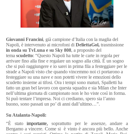
Giovanni Francini
, già campione d’Italia con la maglia del
Napoli, è intervenuto ai microfoni di
DeliettaGol,
trasmissione
in onda su TvLuna e su Sky 808
, a proposito del
tema
scudetto
: “Questo Napoli ha tutte le carte in regola per
arrivare fino alla fine e regalare un sogno alla città. È un sogno
che si può raggiungere e io sarei in prima fila a festeggiare per le
strade a Napoli visto che quando vincemmo noi ci portarono a
festeggiare su una nave e non potetti vivere le emozioni dello
scudetto insieme ai tifosi. Ora i tempi sono maturi, Spalletti ha
fatto un gran bel lavoro con questa squadra e sia Milan che Inter
nell’ultima giornata di campionato non le ho viste così in forma.
Si può tentare l’impresa.
Noi ci crediamo, spero sia l’anno
buono, sono passati un po’ di anni dall’ultimo…
”.
Su Atalanta-Napoli:
“È stato
importante,
soprattutto per le assenze, andare a
Bergamo a vincere. Come si è vinto è ancora più bello. Anche