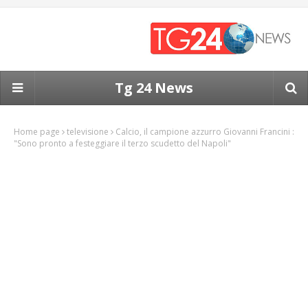
Tg 24 News
Home page
televisione
Calcio, il campione azzurro Giovanni Francini :
"Sono pronto a festeggiare il terzo scudetto del Napoli"