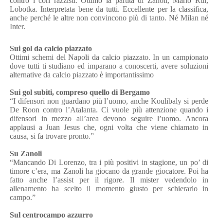
contro i cori razzisti. Ottimo la partita di Zanoli, Mario Rui,
Lobotka. Interpretata bene da tutti. Eccellente per la classifica,
anche perché le altre non convincono più di tanto. Né Milan né
Inter.
Sui gol da calcio piazzato
Ottimi schemi del Napoli da calcio piazzato. In un campionato
dove tutti ti studiano ed imparano a conoscerti, avere soluzioni
alternative da calcio piazzato è importantissimo
Sui gol subiti, compreso quello di Bergamo
“I difensori non guardano più l’uomo, anche Koulibaly si perde
De Roon contro l’Atalanta. Ci vuole più attenzione quando i
difensori in mezzo all’area devono seguire l’uomo. Ancora
applausi a Juan Jesus che, ogni volta che viene chiamato in
causa, si fa trovare pronto.”
Su Zanoli
“Mancando Di Lorenzo, tra i più positivi in stagione, un po’ di
timore c’era, ma Zanoli ha giocano da grande giocatore. Poi ha
fatto anche l’assist per il rigore. Il mister vedendolo in
allenamento ha scelto il momento giusto per schierarlo in
campo.”
Sul centrocampo azzurro