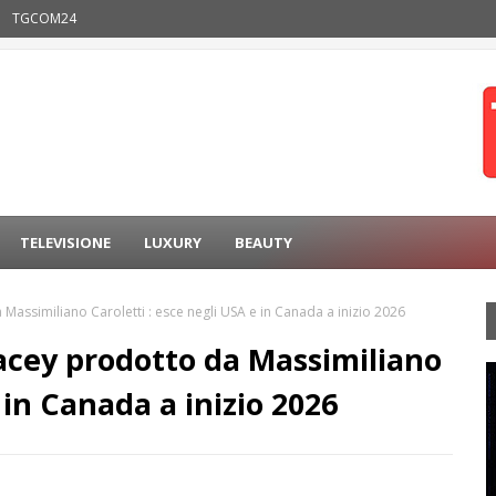
TGCOM24
TELEVISIONE
LUXURY
BEAUTY
Massimiliano Caroletti : esce negli USA e in Canada a inizio 2026
acey prodotto da Massimiliano
 in Canada a inizio 2026