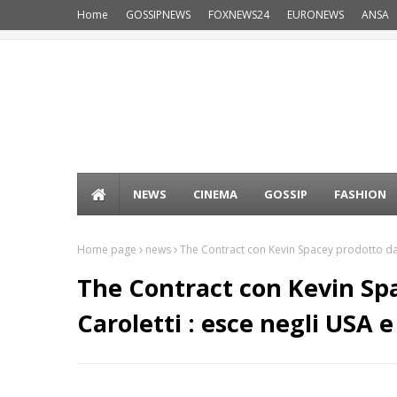
Home
GOSSIPNEWS
FOXNEWS24
EURONEWS
ANSA
NEWS
CINEMA
GOSSIP
FASHION
Home page
news
The Contract con Kevin Spacey prodotto da 
The Contract con Kevin Sp
Caroletti : esce negli USA e