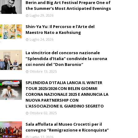
Berin and Big Art Festival Prepare One of
the Summer’s Most Anticipated Evenings
Luglio 29, 2026
Shin-Ya Yu: Il Percorso e l'Arte del
Maestro Nato a Kaohsiung
Luglio 24, 2026
La vincitrice del concorso nazionale
"Splendida d'Italia" condivide la corona
coi nonni del "Don Baronio"
Ottobre 13, 2025
SPLENDIDA D’ITALIA LANCIA IL WINTER
TOUR 2025/2026 CON BELEN GIOMMI
CORONA NAZIONALE 2025 E ANNUNCIA LA
NUOVA PARTNERSHIP CON
L’ASSOCIAZIONE IL GIARDINO SEGRETO
Ottobre 02, 2025
Sala affollata al Museo Crocetti per il
convegno “Remigrazione e Riconquista”
Luglio 17, 2026