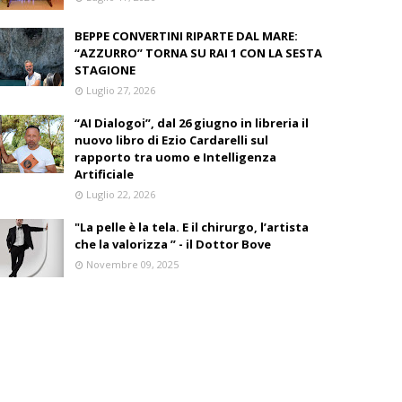
BEPPE CONVERTINI RIPARTE DAL MARE:
“AZZURRO” TORNA SU RAI 1 CON LA SESTA
STAGIONE
Luglio 27, 2026
“AI Dialogoi”, dal 26 giugno in libreria il
nuovo libro di Ezio Cardarelli sul
rapporto tra uomo e Intelligenza
Artificiale
Luglio 22, 2026
"La pelle è la tela. E il chirurgo, l’artista
che la valorizza ” - il Dottor Bove
Novembre 09, 2025