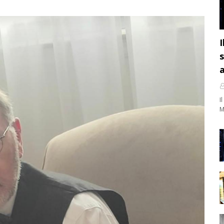
I
s
a
I
M