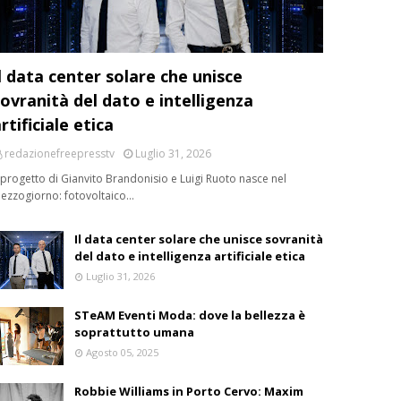
l data center solare che unisce
ovranità del dato e intelligenza
rtificiale etica
redazionefreepresstv
Luglio 31, 2026
l progetto di Gianvito Brandonisio e Luigi Ruoto nasce nel
ezzogiorno: fotovoltaico…
Il data center solare che unisce sovranità
del dato e intelligenza artificiale etica
Luglio 31, 2026
STeAM Eventi Moda: dove la bellezza è
soprattutto umana
Agosto 05, 2025
Robbie Williams in Porto Cervo: Maxim