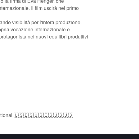
ano la firma di Eva Henger, che
ternazionale. Il film uscirà nel primo
de visibilità per l'intera produzione.
pria vocazione internazionale e
rotagonista nei nuovi equilibri produttivi
tional
🇺🇸🇪🇸🇺🇸🇪🇸🇺🇸🇺🇸