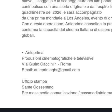
rilievo. Il soggetto e la sceneggiatura del film port
contribuisce con una storia originale e dal respiro in
quadrimestre del 2026, e sarà accompagnato
da una prima mondiale a Los Angeles, evento di gran
Con questa operazione, Anteprima consolida la pro
conferma la capacità del cinema italiano di essere p
globali.
•⁠ ⁠Anteprima
Produzioni cinematografiche e televisive
Via Giulio Caccini 1 - Roma
Email: anteprimaqbr@gmail.com
Ufficio stampa
Sante Cossentino
Per massmedia comunicazione /massmediainterna