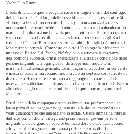
Yacht
Club Rimini.
L’idea di lanciare questo progetto nasce dai tragici eventi del naufragio
del 15 marzo 2024 al largo
delle coste libiche, che ha causato oltre 50
vittime, tra le quali un neonato. I naufraghi non sono stati
soccorsi
nonostante le reiterate richieste di aiuto, anzi, sono stati abbandonati in
mare con
l’imbarcazione in avaria per una settimana. Purtroppo questo
è solo uno dei tanti casi di mancata
assistenza, che rendono gli Stati
europei e l’Unione Europea stessa responsabili di migliaia di morti
nel
Mediterraneo centrale. Composto da oltre 100 fotografie affiancate da
un testo di Enrico Dal
Buono, NoWay! vuole scuotere la coscienza
dell’opinione pubblica, ormai anestetizzata alla tragica
condizione delle
persone migranti, che ogni giorno, da troppi anni, muoiono in
mare
nell’indifferenza generale. Le immagini di Spucches, in cui verità
e messa in scena si intrecciano fino a creare un contesto così surreale da
diventare tristemente reale, mirano a raggiungere il cuore
di chi le
osserva, per sollecitare una risposta emotiva concreta, in antitesi rispetto
allo sciacallaggio
mediatico e politico sulla questione migratoria nel
Mediterraneo.
Per il lancio della campagna è stata realizzata una performance: una
barca priva di equipaggio
naviga in mare, alla deriva, circondata da
venti gigantografie che galleggiano in acqua. Queste
immagini, riprese
dall’alto con un drone, raffigurano primi piani di giovani persone
migranti che
emergono da coperte termiche dorate e che trasmettono,
attraverso il loro sguardo, un trauma
profondo e irrisolto. Le
fotografie, galleggiando nel "cimitero del Mediterraneo", sono