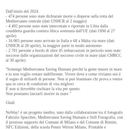
Dall'inizio del 2024:
- 474 persone sono state dichiarate morte o disperse sulla rotta del
Mediterraneo centrale (dati
UNHCR al 2 maggio)
- 4.492 persone sono state intercettate e riportate in Libia dalla
cosiddetta guardia costiera libica
sostenuta dall'UE (dati OIM al 27
aprile)
- 16.065 persone sono arrivate in Italia e 68 a Malta via mare (dati
UNHCR al 28 aprile), la maggior
parte in modo autonomo
- 2.701 persone a bordo di oltre 45 imbarcazioni in pericolo sono state
soccorse dalle
organizzazioni del soccorso civile in mare (dati CMRCC
al 30 aprile)
“
Sostengo Mediterranea Saving Humans perché la gente muore in mare
e io non voglio restare
indifferente. Vivere dove e come viviamo noi è
il sogno di miliardi di persone. Non si può
biasimare chi prova a venire
qua in cerca di condizioni di vita migliori.
E non si dovrebbe rischiare la vita per questo.
Non possiamo lasciarli morire in mare.”
Ghali
NoWay! è un progetto inedito, nato dalla collaborazione tra il fotografo
Fabrizio Spucches,
Mediterranea Saving Humans e Still Fotografia, con
il prezioso supporto del Comune di Milano
e del Comune di Rimini,
NFC Edizioni, della scuola Penny Wirton Milano, Printable e