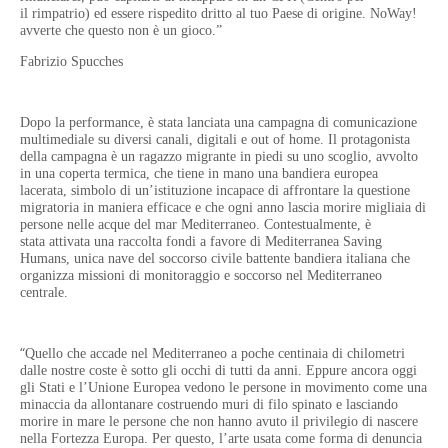
il
rimpatrio) ed essere rispedito dritto al tuo Paese di origine. NoWay!
avverte che questo non è un
gioco.”
Fabrizio Spucches
Dopo la performance, è stata lanciata una campagna di comunicazione
multimediale su diversi
canali, digitali e out of home. Il protagonista
della campagna è un ragazzo migrante in piedi su uno
scoglio, avvolto
in una coperta termica, che tiene in mano una bandiera europea
lacerata, simbolo di
un’istituzione incapace di affrontare la questione
migratoria in maniera efficace e che ogni anno
lascia morire migliaia di
persone nelle acque del mar Mediterraneo. Contestualmente, è
stata
attivata una raccolta fondi a favore di Mediterranea Saving
Humans, unica nave del soccorso
civile battente bandiera italiana che
organizza missioni di monitoraggio e soccorso nel
Mediterraneo
centrale.
“
Quello che accade nel Mediterraneo a poche centinaia di chilometri
dalle nostre coste è sotto gli
occhi di tutti da anni. Eppure ancora oggi
gli Stati e l’Unione Europea vedono le persone in
movimento come una
minaccia da allontanare costruendo muri di filo spinato e lasciando
morire in
mare le persone che non hanno avuto il privilegio di nascere
nella Fortezza Europa. Per questo,
l’arte usata come forma di denuncia