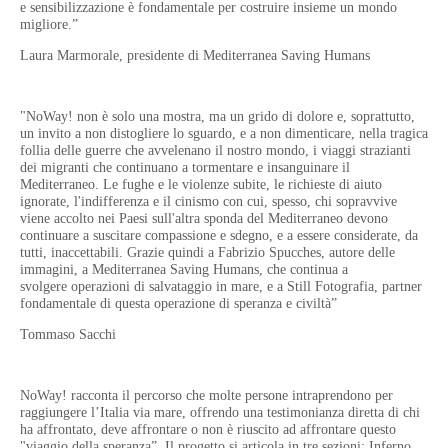
e sensibilizzazione è fondamentale per costruire insieme un
mondo
migliore.”
Laura Marmorale, presidente di Mediterranea Saving Humans
"NoWay! non è solo una mostra, ma un grido di dolore e, soprattutto,
un invito a non distogliere lo
sguardo, e a non dimenticare, nella tragica
follia delle guerre che avvelenano il nostro mondo, i
viaggi strazianti
dei migranti che continuano a tormentare e insanguinare il
Mediterraneo. Le fughe
e le violenze subite, le richieste di aiuto
ignorate, l'indifferenza e il cinismo con cui, spesso, chi
sopravvive
viene accolto nei Paesi sull'altra sponda del Mediterraneo devono
continuare a suscitare
compassione e sdegno, e a essere considerate, da
tutti, inaccettabili. Grazie quindi a Fabrizio
Spucches, autore delle
immagini, a Mediterranea Saving Humans, che continua a
svolgere
operazioni di salvataggio in mare, e a Still Fotografia, partner
fondamentale di questa operazione di
speranza e civiltà”
Tommaso Sacchi
NoWay! racconta il percorso che molte persone intraprendono per
raggiungere l’Italia via mare,
offrendo una testimonianza diretta di chi
ha affrontato, deve affrontare o non è riuscito ad affrontare
questo
"viaggio della speranza”. Il progetto si articola in tre sezioni: Inferno,