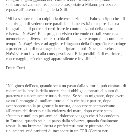
state
successivamente recuperate e trasportate a Milano, per essere
esposte all’interno della galleria Still.
“
Mi ha sempre molto colpito la determinazione di Fabrizio Spucches. Il
suo bisogno di vedere corre
parallelo alla necessità di capire. La sua
fotografia ha il potere di certificare le contraddizioni della
nostra
esistenza. NoWay! È un progetto visivo che vuole cristallizzare una
memoria
che, diversamente, rischia di non avere tempo di accumulare
tempo. NoWay! riesce ad aggirare
l’inganno della fotografia e costringe
a prendere atto di una tragedia che riguarda tutti. Nessuno
escluso.
NoWay! è un invito alla consapevolezza. È la possibilità di esprimere,
con coraggio, ciò
che oggi appare silente e invisibile.”
Denis Curti
"Nel gioco dell'oca, quando sei a un passo dalla vittoria, può capitarti di
cadere nella 'casella della
morte' che ti obbliga a tornare al punto di
partenza e a ricominciare tutto da capo. Se sei un
migrante, dopo avere
avuto il coraggio di mollare tutto quello che hai e partire, dopo
aver
sopportato la prigione e la tortura, dopo essere sopravvissuto
all’arsura del deserto e alla violenza
del mare, dopo essere stato
sfruttato e umiliato per anni nel doloroso viaggio che ti ha condotto
in
Europa, quando sei a un passo dalla salvezza, quando finalmente
respiri la tua bramata libertà e
preferiresti morire piuttosto che
rinunciarci, può capitarti di incappare in un CPR (Centro per