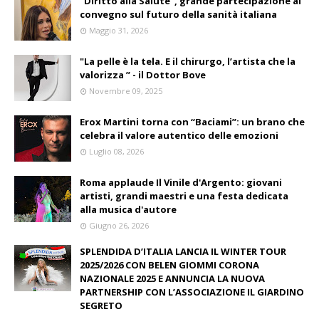
“Diritto alla Salute”, grande partecipazione al
convegno sul futuro della sanità italiana
Maggio 31, 2026
"La pelle è la tela. E il chirurgo, l’artista che la
valorizza ” - il Dottor Bove
Novembre 09, 2025
Erox Martini torna con “Baciami”: un brano che
celebra il valore autentico delle emozioni
Luglio 08, 2026
Roma applaude Il Vinile d'Argento: giovani
artisti, grandi maestri e una festa dedicata
alla musica d'autore
Giugno 26, 2026
SPLENDIDA D’ITALIA LANCIA IL WINTER TOUR
2025/2026 CON BELEN GIOMMI CORONA
NAZIONALE 2025 E ANNUNCIA LA NUOVA
PARTNERSHIP CON L’ASSOCIAZIONE IL GIARDINO
SEGRETO