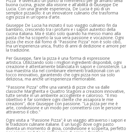
Pizza" è diventato un punto di riferimento per gli amanti della
buona cucina, grazie alla visione e all'abilità di Giuseppe De
Lucia. Con una grande esperienza, De Lucia è più di un
semplice pizzaiolo: è un innovatore culinario che trasforma
ogni pizza in un'opera d'arte.
Giuseppe De Lucia ha iniziato il suo viaggio culinario fin da
bambino, crescendo tra i profumi e i sapori autentici della
cucina italiana. Ma è stato solo quando ha messo mano alla
pasta che ha scoperto la sua vera passione e vocazione. Ogni
pizza che esce dal forno di "Passione Pizza" non è solo cibo,
ma un'esperienza unica, frutto di anni di dedizione e amore per
la tradizione.
Per Giuseppe, fare la pizza è una forma di espressione
artistica. Utilizzando solo i migliori ingredienti disponibili, ogni
creazione è attentamente bilanciata in sapori e consistenze. La
sua maestria sta nel combinare elementi tradizionali con un
tocco innovativo, garantendo che ogni pizza non sia solo
deliziosa, ma anche un'esperienza memorabile.
"Passione Pizza" offre una varietà di pizze che va dalle
classiche Margherita e Quattro Stagioni a creazioni innovative,
tutte servite in un ambiente accogliente e caloroso. "Il mio
obiettivo è far sorridere ogni cliente che assapora le mie
creazioni", dice Giuseppe con passione. "La pizza per me è
arte, condivisione e un modo per connettersi con le persone
attraverso il cibo."
Ogni visita a "Passione Pizza" è un viaggio attraverso i sapori e
le tradizioni culinarie italiane. È un luogo dove ogni pasto
diventa un momento di gioia, condivisione e scoperta, perfetto