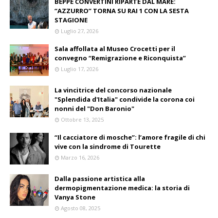
BEPPE CONVERTINI RIPARTE DAL MARE:
“AZZURRO” TORNA SU RAI 1 CON LA SESTA
STAGIONE
Luglio 27, 2026
Sala affollata al Museo Crocetti per il
convegno “Remigrazione e Riconquista”
Luglio 17, 2026
La vincitrice del concorso nazionale
"Splendida d'Italia" condivide la corona coi
nonni del "Don Baronio"
Ottobre 13, 2025
“Il cacciatore di mosche”: l’amore fragile di chi
vive con la sindrome di Tourette
Marzo 16, 2026
Dalla passione artistica alla
dermopigmentazione medica: la storia di
Vanya Stone
Agosto 08, 2025