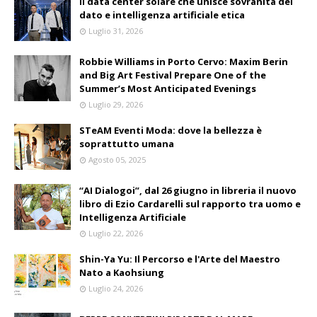
Il data center solare che unisce sovranità del
dato e intelligenza artificiale etica
Luglio 31, 2026
Robbie Williams in Porto Cervo: Maxim Berin
and Big Art Festival Prepare One of the
Summer’s Most Anticipated Evenings
Luglio 29, 2026
STeAM Eventi Moda: dove la bellezza è
soprattutto umana
Agosto 05, 2025
“AI Dialogoi”, dal 26 giugno in libreria il nuovo
libro di Ezio Cardarelli sul rapporto tra uomo e
Intelligenza Artificiale
Luglio 22, 2026
Shin-Ya Yu: Il Percorso e l'Arte del Maestro
Nato a Kaohsiung
Luglio 24, 2026