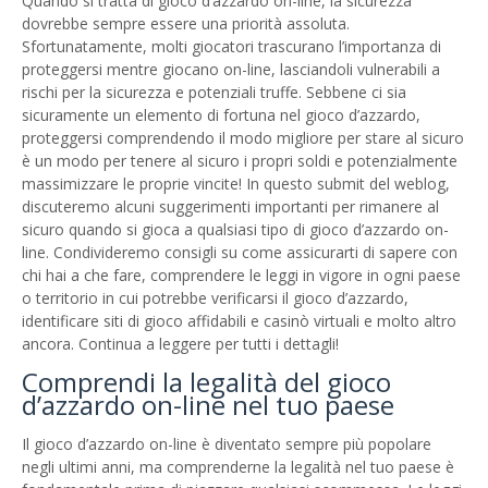
Quando si tratta di gioco d’azzardo on-line, la sicurezza
dovrebbe sempre essere una priorità assoluta.
Sfortunatamente, molti giocatori trascurano l’importanza di
proteggersi mentre giocano on-line, lasciandoli vulnerabili a
rischi per la sicurezza e potenziali truffe. Sebbene ci sia
sicuramente un elemento di fortuna nel gioco d’azzardo,
proteggersi comprendendo il modo migliore per stare al sicuro
è un modo per tenere al sicuro i propri soldi e potenzialmente
massimizzare le proprie vincite! In questo submit del weblog,
discuteremo alcuni suggerimenti importanti per rimanere al
sicuro quando si gioca a qualsiasi tipo di gioco d’azzardo on-
line. Condivideremo consigli su come assicurarti di sapere con
chi hai a che fare, comprendere le leggi in vigore in ogni paese
o territorio in cui potrebbe verificarsi il gioco d’azzardo,
identificare siti di gioco affidabili e casinò virtuali e molto altro
ancora. Continua a leggere per tutti i dettagli!
Comprendi la legalità del gioco
d’azzardo on-line nel tuo paese
Il gioco d’azzardo on-line è diventato sempre più popolare
negli ultimi anni, ma comprenderne la legalità nel tuo paese è