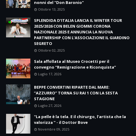
nonni del "Don Baronio"
Ottobre 13, 2025
SPLENDIDA D’ITALIA LANCIA IL WINTER TOUR
2025/2026 CON BELEN GIOMMI CORONA
NAZIONALE 2025 E ANNUNCIA LA NUOVA
PARTNERSHIP CON L’ASSOCIAZIONE IL GIARDINO
SEGRETO
Ottobre 02, 2025
Sala affollata al Museo Crocetti per il
convegno “Remigrazione e Riconquista”
Luglio 17, 2026
BEPPE CONVERTINI RIPARTE DAL MARE:
“AZZURRO” TORNA SU RAI 1 CON LA SESTA
STAGIONE
Luglio 27, 2026
"La pelle è la tela. E il chirurgo, l’artista che la
valorizza ” - il Dottor Bove
Novembre 09, 2025