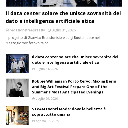
Il data center solare che unisce sovranità del
dato e intelligenza artificiale etica
redazionefreepresstv
Luglio 31, 2026
Il progetto di Gianvito Brandonisio e Luigi Ruoto nasce nel
Mezzogiorno: fotovoltaico…
Il data center solare che unisce sovranità del
dato e intelligenza artificiale etica
Luglio 31, 2026
Robbie Williams in Porto Cervo: Maxim Berin
and Big Art Festival Prepare One of the
Summer’s Most Anticipated Evenings
Luglio 29, 2026
STeAM Eventi Moda: dove la bellezza è
soprattutto umana
Agosto 05, 2025