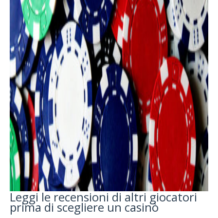
Leggi le recensioni di altri giocatori
prima di scegliere un casinò