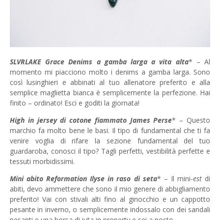
SLVRLAKE Grace Denims a gamba larga a vita alta
* – Al
momento mi piacciono molto i denims a gamba larga. Sono
così lusinghieri e abbinati al tuo allenatore preferito e alla
semplice maglietta bianca è semplicemente la perfezione. Hai
finito – ordinato! Esci e goditi la giornata!
High in jersey di cotone fiammato James Perse
* – Questo
marchio fa molto bene le basi. Il tipo di fundamental che ti fa
venire voglia di rifare la sezione fundamental del tuo
guardaroba, conosci il tipo? Tagli perfetti, vestibilità perfette e
tessuti morbidissimi.
Mini abito Reformation Ilyse in raso di seta
* – Il mini-
est
di
abiti, devo ammettere che sono il mio genere di abbigliamento
preferito! Vai con stivali alti fino al ginocchio e un cappotto
pesante in inverno, o semplicemente indossalo con dei sandali
pesanti e una borsa di iuta in property e sei a posto.