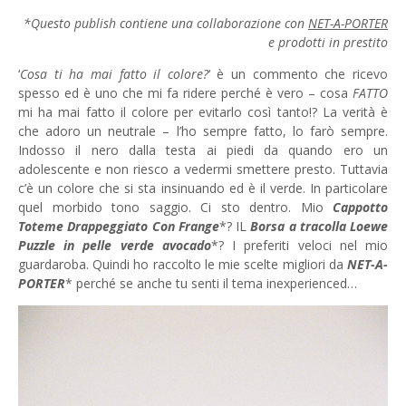
*Questo publish contiene una collaborazione con
NET-A-PORTER
e prodotti in prestito
‘
Cosa ti ha mai fatto il colore?
‘ è un commento che ricevo
spesso ed è uno che mi fa ridere perché è vero – cosa
FATTO
mi ha mai fatto il colore per evitarlo così tanto!? La verità è
che adoro un neutrale – l’ho sempre fatto, lo farò sempre.
Indosso il nero dalla testa ai piedi da quando ero un
adolescente e non riesco a vedermi smettere presto. Tuttavia
c’è un colore che si sta insinuando ed è il verde. In particolare
quel morbido tono saggio. Ci sto dentro. Mio
Cappotto
Toteme Drappeggiato Con Frange
*? IL
Borsa a tracolla Loewe
Puzzle in pelle verde avocado
*? I preferiti veloci nel mio
guardaroba. Quindi ho raccolto le mie scelte migliori da
NET-A-
PORTER
* perché se anche tu senti il ​​tema inexperienced…